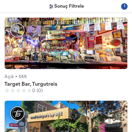
Sonuç Filtrele
1
Açık •
₺₺₺
Target Bar, Turgutreis
0 (0)