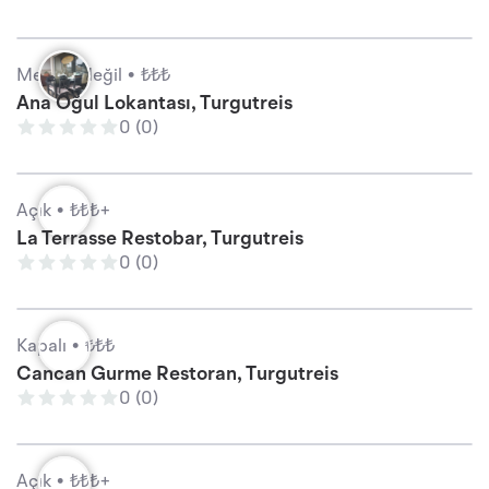
Mevcut değil •
₺₺₺
Ana Oğul Lokantası, Turgutreis
0 (0)
Açık •
₺₺₺+
La Terrasse Restobar, Turgutreis
0 (0)
Kapalı •
₺₺₺
Cancan Gurme Restoran, Turgutreis
0 (0)
Açık •
₺₺₺+