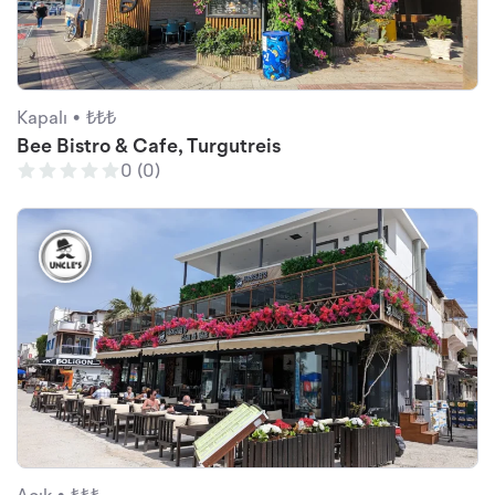
Kapalı •
₺₺₺
Bee Bistro & Cafe, Turgutreis
0 (0)