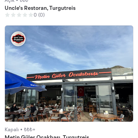
Açık •
₺₺₺
Uncle's Restoran, Turgutreis
0 (0)
Kapalı •
₺₺₺+
Metin Güler Ocakbaşı, Turgutreis