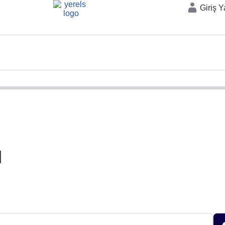
Giriş 
ı