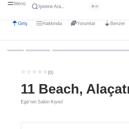
Menü
İşletme Ara...
⌘+K
Giriş
Hakkında
Yorumlar
Benzer
(0)
11 Beach, Alaçat
Ege’nin Sakin Kıyısı!