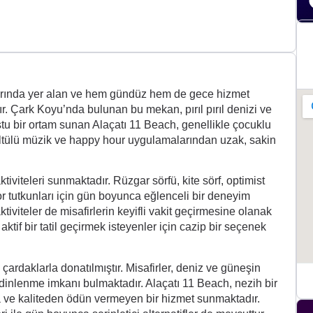
+2
larında yer alan ve hem gündüz hem de gece hizmet
r. Çark Koyu’nda bulunan bu mekan, pırıl pırıl denizi ve
ostu bir ortam sunan Alaçatı 11 Beach, genellikle çocuklu
rültülü müzik ve happy hour uygulamalarından uzak, sakin
ktiviteleri sunmaktadır. Rüzgar sörfü, kite sörf, optimist
por tutkunları için gün boyunca eğlenceli bir deneyim
tiviteler de misafirlerin keyifli vakit geçirmesine olanak
if bir tatil geçirmek isteyenler için cazip bir seçenek
ardaklarla donatılmıştır. Misafirler, deniz ve güneşin
 dinlenme imkanı bulmaktadır. Alaçatı 11 Beach, nezih bir
ta ve kaliteden ödün vermeyen bir hizmet sunmaktadır.