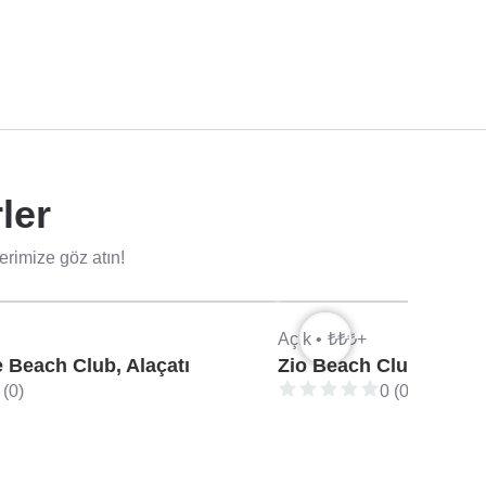
ler
erimize göz atın!
Açık •
₺₺₺+
e Beach Club, Alaçatı
Zio Beach Club, Alaçat
 (0)
0 (0)