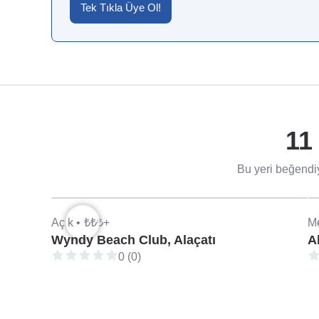
Tek Tıkla Üye Ol!
11
Bu yeri beğendiy
Açık •
₺₺₺+
Me
Wyndy Beach Club, Alaçatı
A
0 (0)