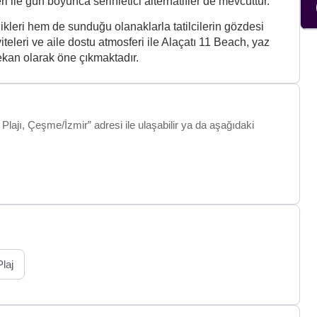
 ile gün boyunca serinletici alternatifler de mevcuttur.
kleri hem de sunduğu olanaklarla tatilcilerin gözdesi
iviteleri ve aile dostu atmosferi ile Alaçatı 11 Beach, yaz
ekan olarak öne çıkmaktadır.
Plajı, Çeşme/İzmir” adresi ile ulaşabilir ya da aşağıdaki
Plaj