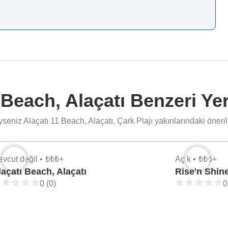
 Beach, Alaçatı Benzeri Yer
seniz Alaçatı 11 Beach, Alaçatı, Çark Plajı yakınlarındaki öneril
vcut değil •
₺₺₺+
Açık •
₺₺₺+
laçatı Beach, Alaçatı
Rise'n Shin
0 (0)
0