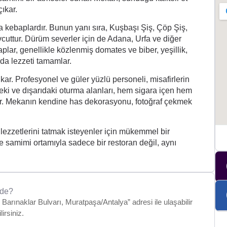
ıkar.
 kebaplardır. Bunun yanı sıra, Kuşbaşı Şiş, Çöp Şiş,
vcuttur. Dürüm severler için de Adana, Urfa ve diğer
plar, genellikle közlenmiş domates ve biber, yeşillik,
 da lezzeti tamamlar.
ar. Profesyonel ve güler yüzlü personeli, misafirlerin
eki ve dışarıdaki oturma alanları, hem sigara içen hem
ar. Mekanın kendine has dekorasyonu, fotoğraf çekmek
zzetlerini tatmak isteyenler için mükemmel bir
e samimi ortamıyla sadece bir restoran değil, aynı
ede?
rınaklar Bulvarı, Muratpaşa/Antalya” adresi ile ulaşabilir
lirsiniz.