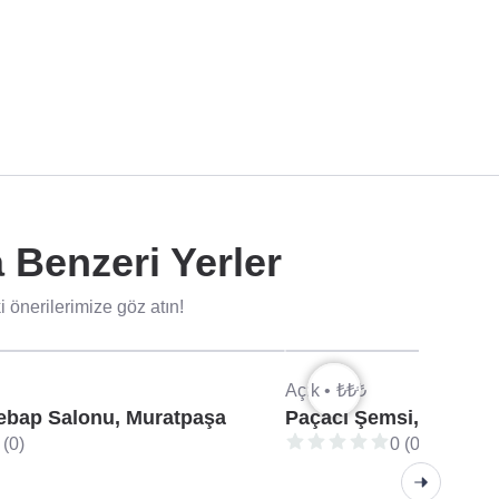
Benzeri Yerler
önerilerimize göz atın!
Açık •
₺₺₺
ebap Salonu, Muratpaşa
Paçacı Şemsi, Muratp
 (0)
0 (0)