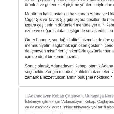
ürünleri ve geleneksel pişirme yöntemleriyle öne ç
Menünün kalbi, ustalıkla hazırlanan Adana ve Urfa
Ciğer Şiş ve Tavuk Şiş gibi ızgara çeşitleri de me
ızgara çeşitlerinin dürümleri menüde yer alır. Keba
ezme ve soğan salatası eşliğinde servis edilir, bu
Order Lounge, sunduğu kaliteli hizmetle de öne çık
memnuniyetini sağlamak için özen gösterir. İçerid
de içmeyen misafirler için konforlu çözümler sun
için de ideal bir zemin hazırlar.
Sonuç olarak, Adanadayım Kebap, otantik Adana le
seçenektir. Zengin menüsü, kaliteli malzemeleri v
zamanda lezzet tutkunlarının buluşma noktasıdır.
Adanadayım Kebap Çağlayan, Muratpaşa Ner
İşletmeye gitmek için “Adanadayım Kebap, Çağlayan, Ba
ya da aşağıdaki adres linkine tıklayarak
yol tarifi
alabi