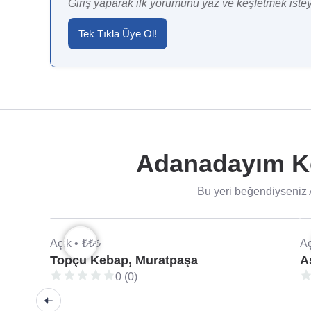
Giriş yaparak ilk yorumunu yaz ve keşfetmek istey
Tek Tıkla Üye Ol!
Adanadayım Ke
Bu yeri beğendiyseniz 
Açık •
₺₺₺
Aç
Topçu Kebap, Muratpaşa
A
0 (0)