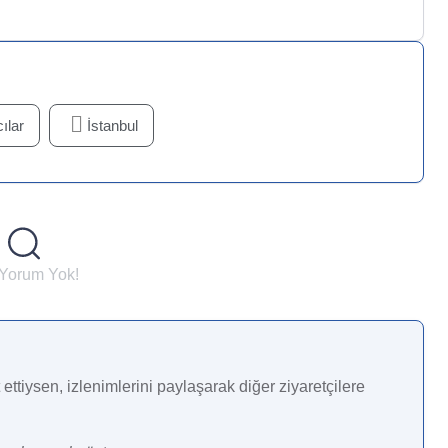
ılar
İstanbul
 Yorum Yok!
ettiysen, izlenimlerini paylaşarak diğer ziyaretçilere