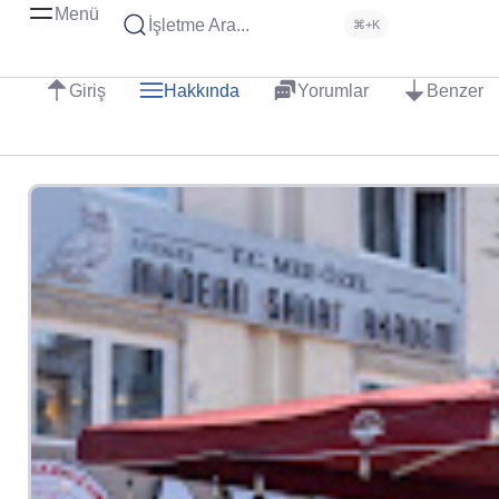
Menü
İşletme Ara...
⌘+K
Giriş
Hakkında
Yorumlar
Benzer