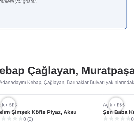
enlere yol göster.
bap Çağlayan, Muratpaşa 
Adanadayım Kebap, Çağlayan, Barınaklar Bulvarı yakınlarındaki 
ık •
₺₺₺
Açık •
₺₺₺
slım Şimşek Köfte Piyaz, Aksu
Şen Baba K
0 (0)
0