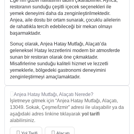
Ege’nin güzel havasının tadını çıkarabilirler. Ayrıca,
restoranın sunduğu çeşitli içecek seçenekleri ile
yemek deneyimi daha da zenginleştirilmektedir.
Anjea, aile dostu bir ortam sunarak, çocuklu ailelerin
de rahatlıkla tercih edebileceği bir mekan olmayı
başarmaktadır.
Sonuç olarak, Anjea Hatay Mutfağı, Alaçatı’da
geleneksel Hatay lezzetlerini modern bir atmosferde
sunan bir restoran olarak öne çıkmaktadır.
Misafirlerine sunduğu kaliteli hizmet ve lezzetli
yemeklerle, bölgedeki gastronomi deneyimini
zenginleştirmeyi amaçlamaktadır.
Anjea Hatay Mutfağı, Alaçatı Nerede?
İşletmeye gitmek için “Anjea Hatay Mutfağı, Alaçatı,
13049. Sokak, Çeşme/İzmir” adresi ile ulaşabilir ya da
aşağıdaki adres linkine tıklayarak
yol tarifi
alabilirsiniz.
Yol Tarifi
Alaçatı