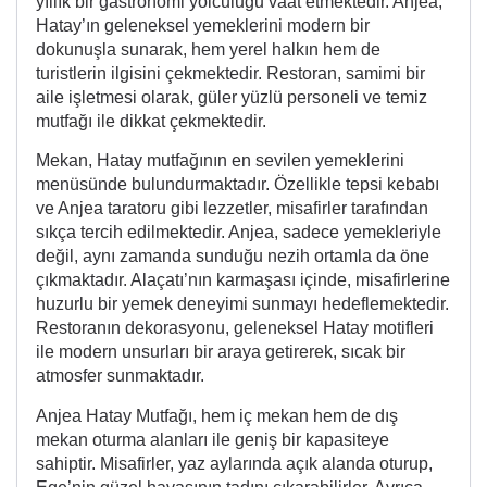
yıllık bir gastronomi yolculuğu vaat etmektedir. Anjea,
Hatay’ın geleneksel yemeklerini modern bir
dokunuşla sunarak, hem yerel halkın hem de
turistlerin ilgisini çekmektedir. Restoran, samimi bir
aile işletmesi olarak, güler yüzlü personeli ve temiz
mutfağı ile dikkat çekmektedir.
Mekan, Hatay mutfağının en sevilen yemeklerini
menüsünde bulundurmaktadır. Özellikle tepsi kebabı
ve Anjea taratoru gibi lezzetler, misafirler tarafından
sıkça tercih edilmektedir. Anjea, sadece yemekleriyle
değil, aynı zamanda sunduğu nezih ortamla da öne
çıkmaktadır. Alaçatı’nın karmaşası içinde, misafirlerine
huzurlu bir yemek deneyimi sunmayı hedeflemektedir.
Restoranın dekorasyonu, geleneksel Hatay motifleri
ile modern unsurları bir araya getirerek, sıcak bir
atmosfer sunmaktadır.
Anjea Hatay Mutfağı, hem iç mekan hem de dış
mekan oturma alanları ile geniş bir kapasiteye
sahiptir. Misafirler, yaz aylarında açık alanda oturup,