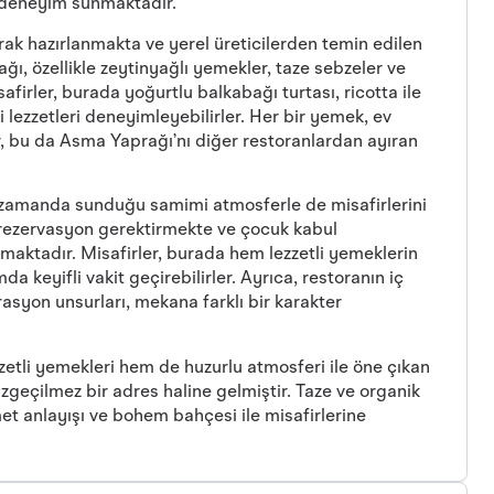
 deneyim sunmaktadır.
ak hazırlanmakta ve yerel üreticilerden temin edilen
ı, özellikle zeytinyağlı yemekler, taze sebzeler ve
firler, burada yoğurtlu balkabağı turtası, ricotta ile
lezzetleri deneyimleyebilirler. Her bir yemek, ev
, bu da Asma Yaprağı’nı diğer restoranlardan ayıran
 zamanda sunduğu samimi atmosferle de misafirlerini
 rezervasyon gerektirmekte ve çocuk kabul
aktadır. Misafirler, burada hem lezzetli yemeklerin
da keyifli vakit geçirebilirler. Ayrıca, restoranın iç
syon unsurları, mekana farklı bir karakter
tli yemekleri hem de huzurlu atmosferi ile öne çıkan
zgeçilmez bir adres haline gelmiştir. Taze ve organik
t anlayışı ve bohem bahçesi ile misafirlerine