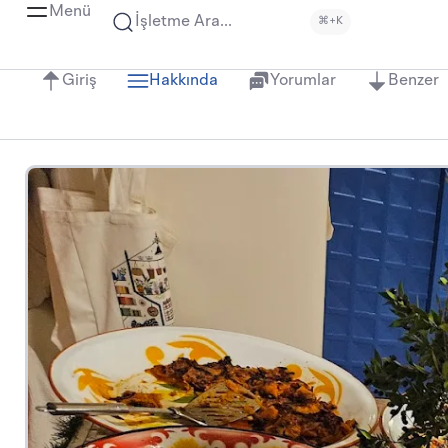
Menü
İşletme Ara...
⌘+K
Giriş
Hakkında
Yorumlar
Benzer