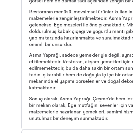
görsel hem de damak tadı açısından zengin bir
Restoranın menüsü, mevsimsel ürünler kullanılar
malzemelerle zenginleştirilmektedir. Asma Yaprağ
geleneksel Ege mezeleri ile öne çıkmaktadır. Misa
doldurulmuş kabak çiçeği ve yoğurtlu mantı gibi 
yapımı tarzında hazırlanmakta ve sunulmaktadır
önemli bir unsurdur.
Asma Yaprağı, sadece yemekleriyle değil, aynı
etkilemektedir. Restoran, akşam yemekleri için
edilmemektedir, bu da daha sakin bir ortam sunm
tadını çıkarabilir hem de doğayla iç içe bir ortam
mekanında el yapımı porselenler ve doğal dekora
katmaktadır.
Sonuç olarak, Asma Yaprağı, Çeşme’de hem lezze
bir mekan olarak, Ege mutfağını sevenler için va
malzemelerle hazırlanan yemekleri, samimi hizme
unutulmaz bir deneyim sunmaktadır.