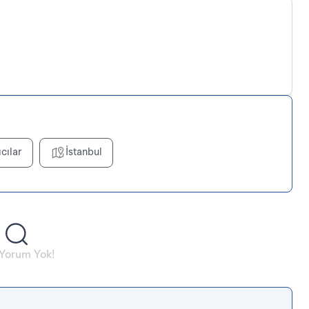
ıcılar
İstanbul
 Yorum Yok!