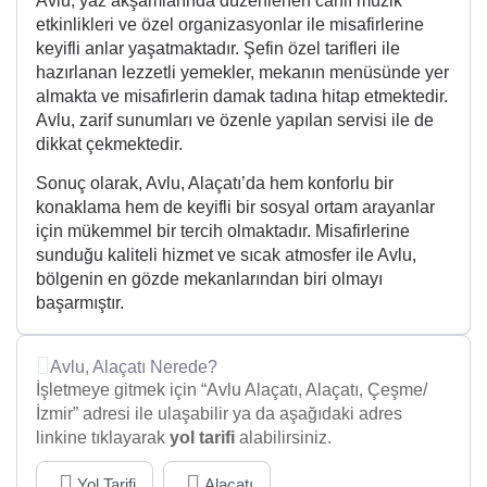
Avlu, yaz akşamlarında düzenlenen canlı müzik
etkinlikleri ve özel organizasyonlar ile misafirlerine
keyifli anlar yaşatmaktadır. Şefin özel tarifleri ile
hazırlanan lezzetli yemekler, mekanın menüsünde yer
almakta ve misafirlerin damak tadına hitap etmektedir.
Avlu, zarif sunumları ve özenle yapılan servisi ile de
dikkat çekmektedir.
Sonuç olarak, Avlu, Alaçatı’da hem konforlu bir
konaklama hem de keyifli bir sosyal ortam arayanlar
için mükemmel bir tercih olmaktadır. Misafirlerine
sunduğu kaliteli hizmet ve sıcak atmosfer ile Avlu,
bölgenin en gözde mekanlarından biri olmayı
başarmıştır.
Avlu, Alaçatı Nerede?
İşletmeye gitmek için “Avlu Alaçatı, Alaçatı, Çeşme/
İzmir” adresi ile ulaşabilir ya da aşağıdaki adres
linkine tıklayarak
yol tarifi
alabilirsiniz.
Yol Tarifi
Alaçatı