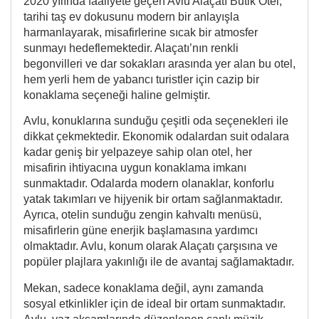
2020 yılında faaliyete geçen Avlu Alaçatı Butik Otel,
tarihi taş ev dokusunu modern bir anlayışla
harmanlayarak, misafirlerine sıcak bir atmosfer
sunmayı hedeflemektedir. Alaçatı’nın renkli
begonvilleri ve dar sokakları arasında yer alan bu otel,
hem yerli hem de yabancı turistler için cazip bir
konaklama seçeneği haline gelmiştir.
Avlu, konuklarına sunduğu çeşitli oda seçenekleri ile
dikkat çekmektedir. Ekonomik odalardan suit odalara
kadar geniş bir yelpazeye sahip olan otel, her
misafirin ihtiyacına uygun konaklama imkanı
sunmaktadır. Odalarda modern olanaklar, konforlu
yatak takımları ve hijyenik bir ortam sağlanmaktadır.
Ayrıca, otelin sunduğu zengin kahvaltı menüsü,
misafirlerin güne enerjik başlamasına yardımcı
olmaktadır. Avlu, konum olarak Alaçatı çarşısına ve
popüler plajlara yakınlığı ile de avantaj sağlamaktadır.
Mekan, sadece konaklama değil, aynı zamanda
sosyal etkinlikler için de ideal bir ortam sunmaktadır.