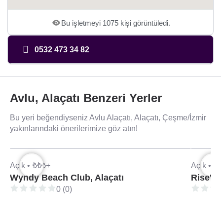
Bu işletmeyi 1075 kişi görüntüledi.
0532 473 34 82
Avlu, Alaçatı Benzeri Yerler
Bu yeri beğendiyseniz Avlu Alaçatı, Alaçatı, Çeşme/İzmir
yakınlarındaki önerilerimize göz atın!
Açık •
₺₺₺+
Açık •
₺
Wyndy Beach Club, Alaçatı
Rise'n
0 (0)