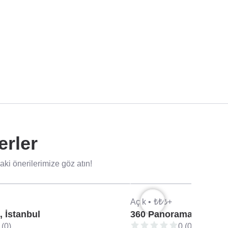
erler
i önerilerimize göz atın!
Açık •
₺₺₺+
, İstanbul
360 Panorama Restaura
 (0)
0 (0)