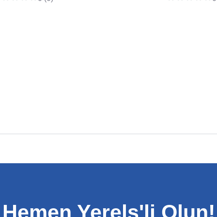
Hemen Yerels'li Olun!