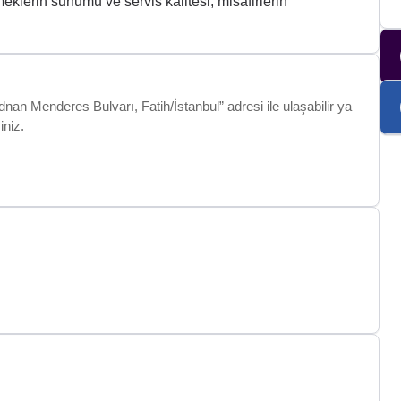
eklerin sunumu ve servis kalitesi, misafirlerin
an Menderes Bulvarı, Fatih/İstanbul” adresi ile ulaşabilir ya
iniz.