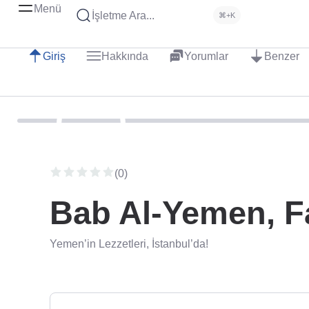
Menü
İşletme Ara...
⌘+K
Giriş
Hakkında
Yorumlar
Benzer
(0)
Bab Al-Yemen, F
Yemen’in Lezzetleri, İstanbul’da!