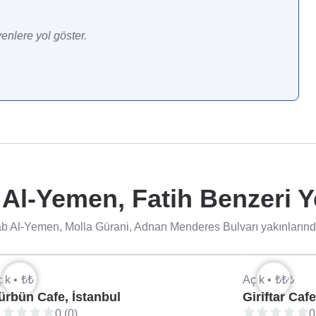
enlere yol göster.
Al-Yemen, Fatih Benzeri Y
b Al-Yemen, Molla Gürani, Adnan Menderes Bulvarı yakınlarındak
ık •
₺₺
Açık •
₺₺₺
ürbün Cafe, İstanbul
Giriftar Cafe
0 (0)
0