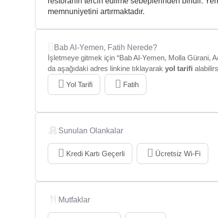
restoranın tercih edilme sebeplerinden biridir. Yem
memnuniyetini artırmaktadır.
Bab Al-Yemen, Fatih Nerede?
İşletmeye gitmek için “Bab Al-Yemen, Molla Gürani, Adn
da aşağıdaki adres linkine tıklayarak
yol tarifi
alabilirs
Yol Tarifi
Fatih
Sunulan Olankalar
Kredi Kartı Geçerli
Ücretsiz Wi-Fi
Mutfaklar