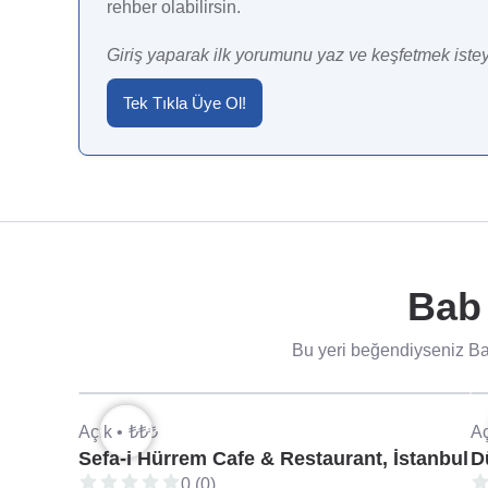
rehber olabilirsin.
Giriş yaparak ilk yorumunu yaz ve keşfetmek istey
Tek Tıkla Üye Ol!
Bab 
Bu yeri beğendiyseniz Ba
Açık •
₺₺₺
Aç
Sefa-i Hürrem Cafe & Restaurant, İstanbul
D
0 (0)