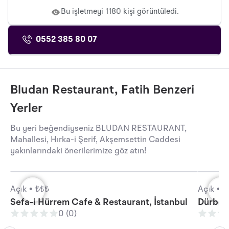
Bu işletmeyi 1180 kişi görüntüledi.
0552 385 80 07
Bludan Restaurant, Fatih Benzeri
Yerler
Bu yeri beğendiyseniz BLUDAN RESTAURANT,
Mahallesi, Hırka-i Şerif, Akşemsettin Caddesi
yakınlarındaki önerilerimize göz atın!
Açık •
₺₺₺
Açık •
₺
Sefa-i Hürrem Cafe & Restaurant, İstanbul
Dürbün 
0 (0)