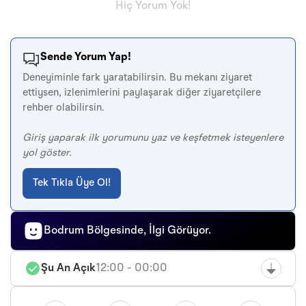
Hiç Yorum Yok!
Sende Yorum Yap!
Deneyiminle fark yaratabilirsin. Bu mekanı ziyaret
ettiysen, izlenimlerini paylaşarak diğer ziyaretçilere
rehber olabilirsin.
Giriş yaparak ilk yorumunu yaz ve keşfetmek isteyenlere
yol göster.
Tek Tıkla Üye Ol!
Bodrum Bölgesinde, İlgi Görüyor.
Şu An Açık
12:00 - 00:00