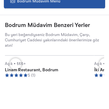
Bodrum Müdavim Menü
Bodrum Müdavim Benzeri Yerler
Bu yeri beğendiyseniz Bodrum Müdavim, Çarşı,
Cumhuriyet Caddesi yakınlarındaki önerilerimize göz
atın!
Açık •
₺₺₺+
Açık •
₺
Linam Restaurant, Bodrum
İki Ara
5 (1)