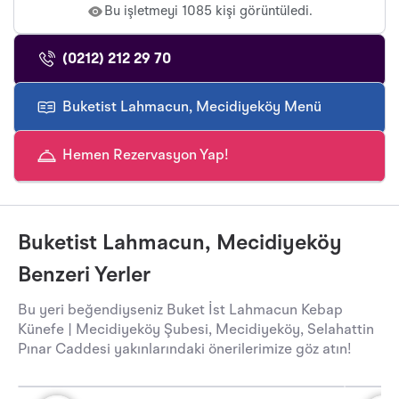
Bu işletmeyi 1085 kişi görüntüledi.
(0212) 212 29 70
Buketist Lahmacun, Mecidiyeköy Menü
Hemen Rezervasyon Yap!
Buketist Lahmacun, Mecidiyeköy
Benzeri Yerler
Bu yeri beğendiyseniz Buket İst Lahmacun Kebap
Künefe | Mecidiyeköy Şubesi, Mecidiyeköy, Selahattin
Pınar Caddesi yakınlarındaki önerilerimize göz atın!