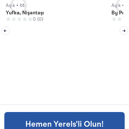
Açık •
₺₺
Açık •
₺
Yufka, Nişantaşı
By Pola
0 (0)
Hemen Yerels'li Olun!