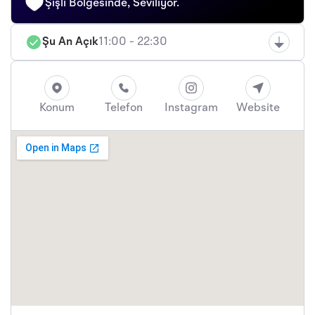
Şişli Bölgesinde, Seviliyor.
Şu An Açık
11:00 - 22:30
Konum
Telefon
Instagram
Website