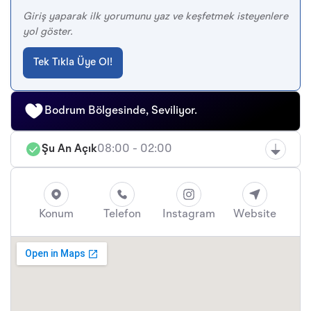
Giriş yaparak ilk yorumunu yaz ve keşfetmek isteyenlere
yol göster.
Tek Tıkla Üye Ol!
Bodrum Bölgesinde, Seviliyor.
Şu An Açık
08:00 - 02:00
Konum
Telefon
Instagram
Website