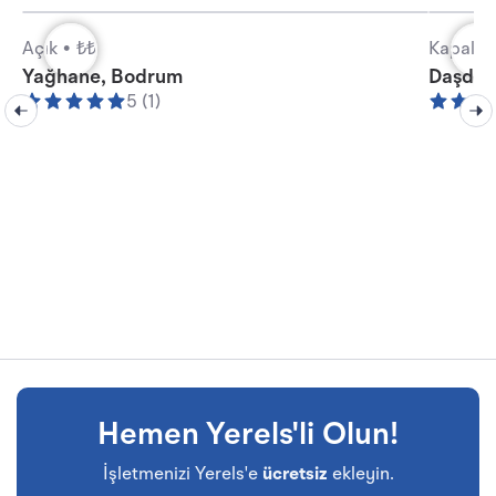
Açık •
₺₺
Kapalı •
Yağhane, Bodrum
Daşdibi
5 (1)
Hemen Yerels'li Olun!
İşletmenizi Yerels'e
ücretsiz
ekleyin.