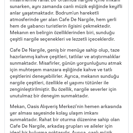
misafirlerine rahat bir ortamda nargile içme imkanı
sunarken, aynı zamanda canlı müzik eşliğinde keyifli
anlar yaşatmaktadır. Bodrum’un hareketli
atmosferinde yer alan Cafe De Nargile, hem yerli
hem de yabancı turistlerin ilgisini çekmektedir.
Mekanın en belirgin özelliklerinden biri, sunduğu
çeşitli nargile seçenekleri ve lezzetli içeceklerdir.
Cafe De Nargile, geniş bir menüye sahip olup, taze
hazırlanmış kahve çeşitleri, tatlılar ve atıştırmalıklar
sunmaktadır. Misafirler, günün yorgunluğunu atmak
için muhteşem manzara eşliğinde kahve ve tatlı
çeşitlerini deneyebilirler. Ayrıca, mekanın sunduğu
nargile çeşitleri, özellikle el yapımı tütünler ile
zenginleştirilmiştir. Bu özellik, nargile severler için
unutulmaz bir deneyim sunmaktadır.
Mekan, Oasis Alışveriş Merkezi’nin hemen arkasında
yer alması sayesinde kolay ulaşım imkanı
sunmaktadır. Rahat bir oturma düzenine sahip olan
Cafe De Nargile, arkadaş grupları ve aileler için