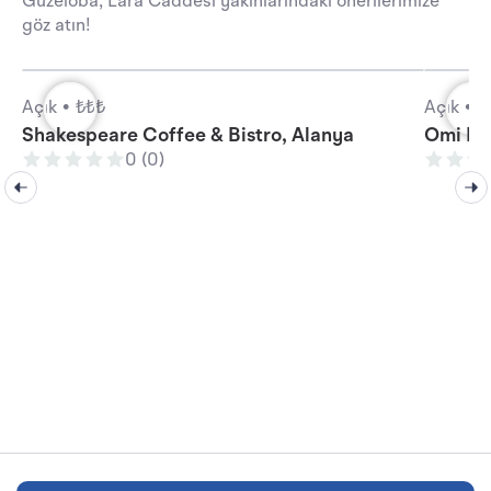
Güzeloba, Lara Caddesi yakınlarındaki önerilerimize
göz atın!
Açık •
₺₺₺
Açık •
₺
Shakespeare Coffee & Bistro, Alanya
Omi Be
0 (0)