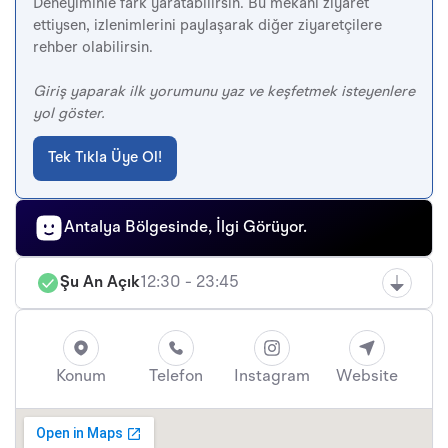
Deneyiminle fark yaratabilirsin. Bu mekanı ziyaret
ettiysen, izlenimlerini paylaşarak diğer ziyaretçilere
rehber olabilirsin.
Giriş yaparak ilk yorumunu yaz ve keşfetmek isteyenlere
yol göster.
Tek Tıkla Üye Ol!
Antalya Bölgesinde, İlgi Görüyor.
Şu An Açık
12:30 - 23:45
Konum
Telefon
Instagram
Website