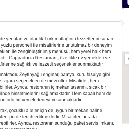
e yer alan ve otantik Türk mutfağının lezzetlerini sunan
 yüzlü personeli ile misafirlerine unutulmaz bir deneyim
leri ile zenginleştirilmiş menüsü, hem yerel halk hem
adır. Cappadocia Restaurant, özellikle ev yemekleri ve
rlerine sağlıklı ve lezzetli seçenekler sunmaktadır.
maktadır. Zeytinyağlı enginar, bamya, kuru fasulye gibi
e ızgara seçenekleri de mevcuttur. Misafirler, hem
lirler. Ayrıca, restoranın iç mekan tasarımı, sıcak bir
lerinde hissetmelerini sağlamaktadır. Hem kapalı hem de
 konforlu bir yemek deneyimi sunmaktadır.
ak, çocuklu aileler için de uygun bir mekan haline
ler için de tercih edilmektedir. Misafirler, burada
rebilirler. Ayrıca, restoranın sunduğu paket servis imkanı,