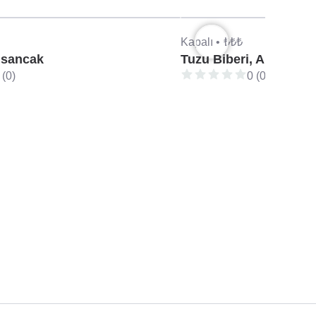
Kapalı •
₺₺₺
lsancak
Tuzu Biberi, Alsancak
 (0)
0 (0)