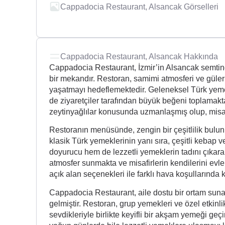
Cappadocia Restaurant, Alsancak Görselleri
Cappadocia Restaurant, Alsancak Hakkında
Cappadocia Restaurant, İzmir’in Alsancak semtind
bir mekandır. Restoran, samimi atmosferi ve güler
yaşatmayı hedeflemektedir. Geleneksel Türk yemek
de ziyaretçiler tarafından büyük beğeni toplamakt
zeytinyağlılar konusunda uzmanlaşmış olup, misafi
Restoranın menüsünde, zengin bir çeşitlilik bulun
klasik Türk yemeklerinin yanı sıra, çeşitli kebap v
doyurucu hem de lezzetli yemeklerin tadını çıkarabi
atmosfer sunmakta ve misafirlerin kendilerini ev
açık alan seçenekleri ile farklı hava koşullarında
Cappadocia Restaurant, aile dostu bir ortam sunar
gelmiştir. Restoran, grup yemekleri ve özel etkinlik
sevdikleriyle birlikte keyifli bir akşam yemeği geçi