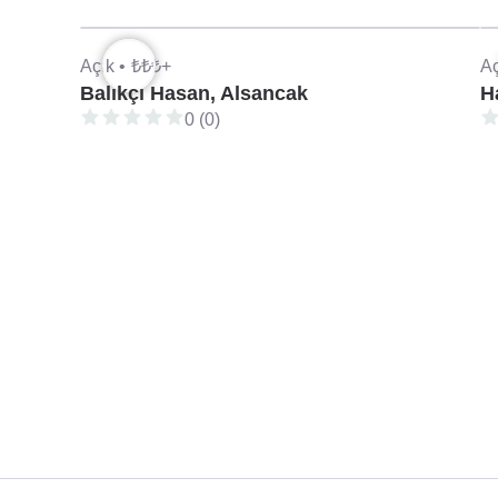
Açık •
₺₺₺+
Aç
Balıkçı Hasan, Alsancak
H
0 (0)