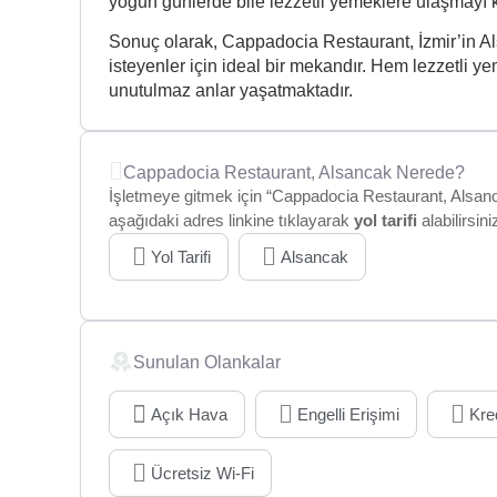
yoğun günlerde bile lezzetli yemeklere ulaşmayı k
Sonuç olarak, Cappadocia Restaurant, İzmir’in A
isteyenler için ideal bir mekandır. Hem lezzetli y
unutulmaz anlar yaşatmaktadır.
Cappadocia Restaurant, Alsancak Nerede?
İşletmeye gitmek için “Cappadocia Restaurant, Alsanca
aşağıdaki adres linkine tıklayarak
yol tarifi
alabilirsini
Yol Tarifi
Alsancak
Sunulan Olankalar
Açık Hava
Engelli Erişimi
Kre
Ücretsiz Wi-Fi