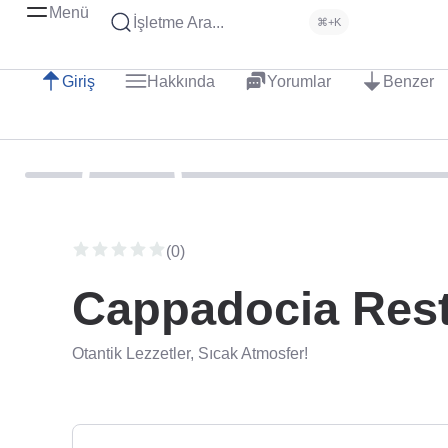
Menü
İşletme Ara...
⌘+K
Giriş
Hakkında
Yorumlar
Benzer
(0)
Cappadocia Rest
Otantik Lezzetler, Sıcak Atmosfer!