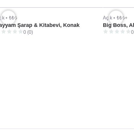
ık •
₺₺₺
Açık •
₺₺₺+
ayyam Şarap & Kitabevi, Konak
Big Boss, A
0 (0)
0