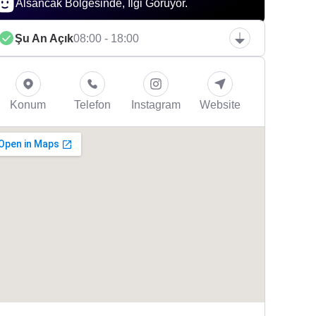
Alsancak Bölgesinde, İlgi Görüyor.
Şu An Açık
08:00 - 18:00
Konum
Telefon
Instagram
Website