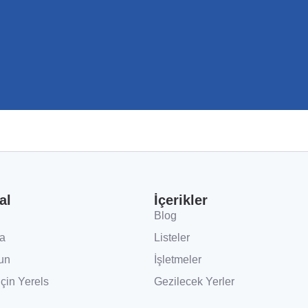
al
İçerikler
Blog
a
Listeler
un
İşletmeler
İçin Yerels
Gezilecek Yerler