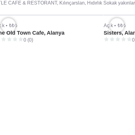
E CAFE & RESTORANT, Kılınçarslan, Hıdırlık Sokak yakınların
ık •
₺₺₺
Açık •
₺₺₺
he Old Town Cafe, Alanya
Sisters, Ala
0 (0)
0