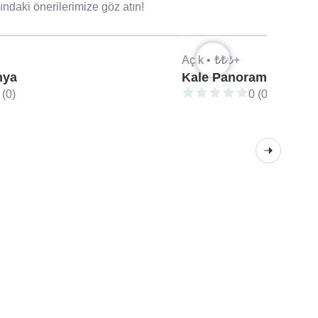
daki önerilerimize göz atın!
Açık •
₺₺₺+
nya
Kale Panorama Restor
 (0)
0 (0)