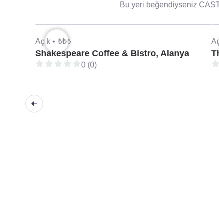
Bu yeri beğendiyseniz CASTL
Açık •
₺₺₺
Aç
Shakespeare Coffee & Bistro, Alanya
T
0 (0)