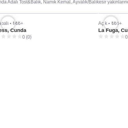
a Adalı Tost&Balık, Namık Kemal, Ayvalık/Balıkesir yakınlarınd
palı •
₺₺₺+
Açık •
₺₺₺+
ess, Cunda
La Fuga, C
0 (0)
0