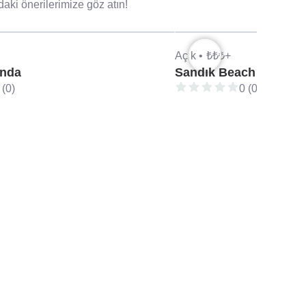
aki önerilerimize göz atın!
Açık •
₺₺₺+
unda
Sandık Beach Club, Ay
 (0)
0 (0)