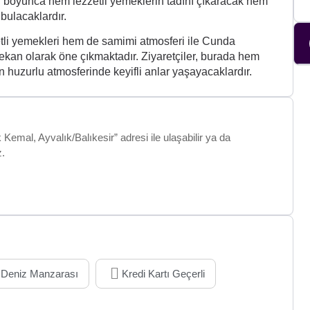
man boyunca hem lezzetli yemeklerin tadını çıkaracak hem
bulacaklardır.
tli yemekleri hem de samimi atmosferi ile Cunda
ekan olarak öne çıkmaktadır. Ziyaretçiler, burada hem
huzurlu atmosferinde keyifli anlar yaşayacaklardır.
emal, Ayvalık/Balıkesir” adresi ile ulaşabilir ya da
z.
Deniz Manzarası
Kredi Kartı Geçerli