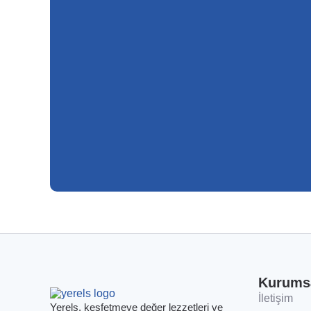
Kurums
İletişim
Yerels, keşfetmeye değer lezzetleri ve