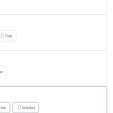
Türk
an
ılar
İstanbul