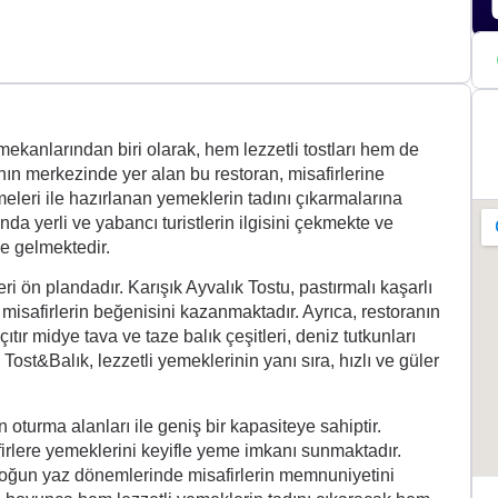
+3
kanlarından biri olarak, hem lezzetli tostları hem de
nın merkezinde yer alan bu restoran, misafirlerine
leri ile hazırlanan yemeklerin tadını çıkarmalarına
nda yerli ve yabancı turistlerin ilgisini çekmekte ve
ne gelmektedir.
i ön plandadır. Karışık Ayvalık Tostu, pastırmalı kaşarlı
, misafirlerin beğenisini kazanmaktadır. Ayrıca, restoranın
tır midye tava ve taze balık çeşitleri, deniz tutkunları
ost&Balık, lezzetli yemeklerinin yanı sıra, hızlı ve güler
turma alanları ile geniş bir kapasiteye sahiptir.
irlere yemeklerini keyifle yeme imkanı sunmaktadır.
e yoğun yaz dönemlerinde misafirlerin memnuniyetini