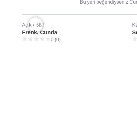
Bu yeri beğendiyseniz Cund
Açık •
₺₺₺
Ka
Frenk, Cunda
S
0 (0)