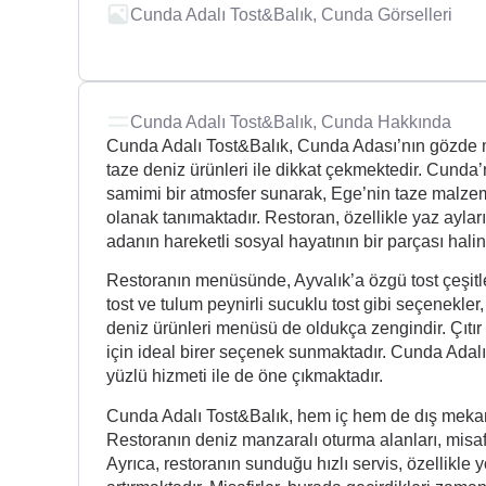
Cunda Adalı Tost&Balık, Cunda Görselleri
Cunda Adalı Tost&Balık, Cunda Hakkında
Cunda Adalı Tost&Balık, Cunda Adası’nın gözde me
taze deniz ürünleri ile dikkat çekmektedir. Cunda’
samimi bir atmosfer sunarak, Ege’nin taze malzeme
olanak tanımaktadır. Restoran, özellikle yaz ayları
adanın hareketli sosyal hayatının bir parçası hali
Restoranın menüsünde, Ayvalık’a özgü tost çeşitler
tost ve tulum peynirli sucuklu tost gibi seçenekler
deniz ürünleri menüsü de oldukça zengindir. Çıtır çı
için ideal birer seçenek sunmaktadır. Cunda Adalı T
yüzlü hizmeti ile de öne çıkmaktadır.
Cunda Adalı Tost&Balık, hem iç hem de dış mekan o
Restoranın deniz manzaralı oturma alanları, misaf
Ayrıca, restoranın sunduğu hızlı servis, özellikl