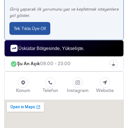
Giriş yaparak ilk yorumunu yaz ve keşfetmek isteyenlere
yol göster.
Tek Tıkla Üye Ol!
Üsküdar Bölgesinde, Yükselişte.
Şu An Açık
08:00 - 23:00
Konum
Telefon
Instagram
Website