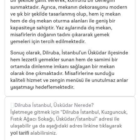
bir şekilde yanıt vererek, konforlu bir deneyim
sunmaktadır. Ayrıca, mekanın dekorasyonu modern
ve şık bir şekilde tasarlanmış olup, hem iç mekan
hem de dış mekan oturma alanları ile geniş bir
kapasiteye sahiptir. Yaz aylarında dış mekan,
misafirlerin doğanın tadını çıkararak yemek
yemeleri için tercih edilmektedir.
Sonuç olarak, Dilruba, İstanbul’un Üsküdar ilçesinde
hem lezzetli yemekler sunan hem de samimi bir
ortamda dinlenme imkanı sağlayan bir mekan
olarak öne çıkmaktadır. Misafirlerine sunduğu
kaliteli hizmet ve zengin menüsü ile unutulmaz anlar
yaşatmayı hedeflemektedir.
Dilruba İstanbul, Üsküdar Nerede?
İşletmeye gitmek için “Dilruba İstanbul, Kuzguncuk,
Fıstık Ağacı Sokağı, Üsküdar/İstanbul” adresi ile
ulaşabilir ya da aşağıdaki adres linkine tıklayarak
yol tarifi
alabilirsiniz.