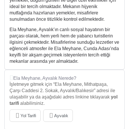
yemekler, doğum günleri ve diğer özel etkinlikler için
ideal bir tercih olmaktadır. Mekanın hijyenik
mutfağında hazırlanan yemekler, misafirlere
sunulmadan önce titizlikle kontrol edilmektedir.
Ela Meyhane, Ayvalık’ın canlı sosyal hayatının bir
parçası olarak, hem yerli hem de yabancı turistlerin
ilgisini çekmektedir. Misafirlerine sunduğu lezzetler ve
eğlenceli atmosfer ile Ela Meyhane, Cunda Adası’nda
keyifli bir akşam geçirmek isteyenlerin tercih ettiği
mekanlar arasında yer almaktadır.
Ela Meyhane, Ayvalık Nerede?
İşletmeye gitmek için “Ela Meyhane, Mithatpaşa,
Çarşı Caddesi 2. Sokak, Ayvalık/Balıkesir” adresi ile
ulaşabilir ya da aşağıdaki adres linkine tıklayarak
yol
tarifi
alabilirsiniz.
Yol Tarifi
Ayvalık