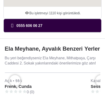
Bu işletmeyi 1110 kişi görüntüledi.
0555 606 06 27
Ela Meyhane, Ayvalık Benzeri Yerler
Bu yeri beğendiyseniz Ela Meyhane, Mithatpaşa, Çarşı
Caddesi 2. Sokak yakınlarındaki önerilerimize göz atın!
Açık •
₺₺₺
Kapalı •
Frenk, Cunda
Sess, 
0 (0)