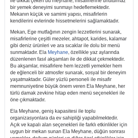
ile dikkat çeken bu meyhane, misafirlerine unutulmaz
bir yemek deneyimi sunmayı hedeflemektedir.
Mekanın küçük ve samimi yapısı, misafirlerin
kendilerini evlerinde hissetmelerini sağlamaktadır.
Mekan, Ege mutfağının zengin lezzetlerini sunarak,
misafirlerine çeşitli mezeler, ahtapot, karides, kalamar
gibi deniz ürünleri ve ara sıcaklar ile dolu bir menü
sunmaktadır. Ela
Meyhane
, özellikle yaz aylarında
düzenlenen fasıl akşamları ile de dikkat çekmektedir.
Bu akşamlar, misafirlere hem lezzetli yemekler hem
de eğlenceli bir atmosfer sunarak, sosyal bir deneyim
yaşatmaktadır. Güler yüzlü personeli ile misafir
memnuniyetine büyük önem veren Ela Meyhane, her
türlü damak zevkine hitap eden menü seçenekleri ile
öne çıkmaktadır.
Ela Meyhane, geniş kapasitesi ile toplu
organizasyonlara da ev sahipliği yapabilmektedir.
Açık ve kapalı alan seçenekleri ile farklı etkinlikler için
uygun bir mekan sunan Ela Meyhane, düğün sonrası