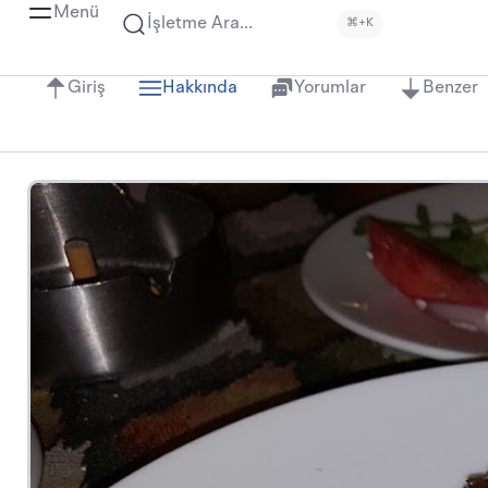
Menü
İşletme Ara...
⌘+K
Giriş
Hakkında
Yorumlar
Benzer