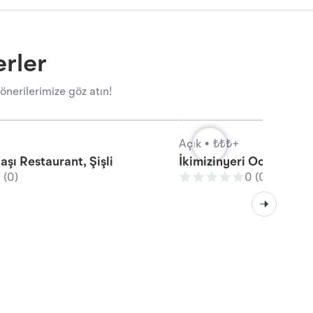
erler
nerilerimize göz atın!
Açık •
₺₺₺+
şı Restaurant, Şişli
İkimizinyeri Ocakbaşı, Ş
 (0)
0 (0)