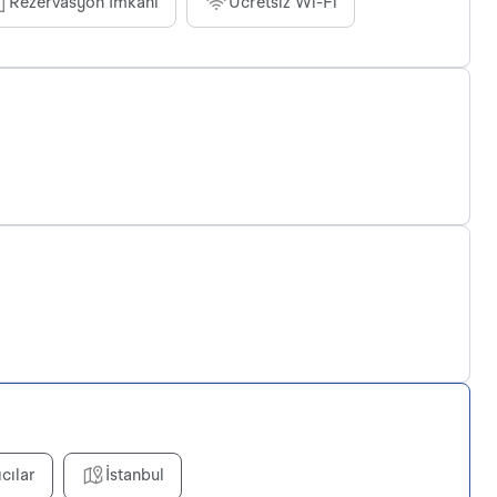
Rezervasyon İmkânı
Ücretsiz Wi-Fi
ıcılar
İstanbul