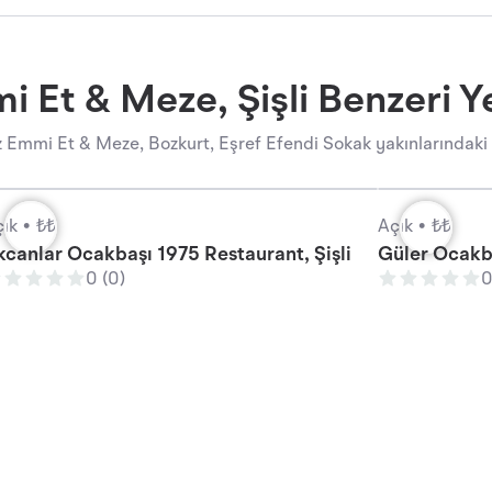
 Et & Meze, Şişli Benzeri Y
 Emmi Et & Meze, Bozkurt, Eşref Efendi Sokak yakınlarındaki ö
ık •
₺₺
Açık •
₺₺
kcanlar Ocakbaşı 1975 Restaurant, Şişli
Güler Ocakba
0 (0)
0