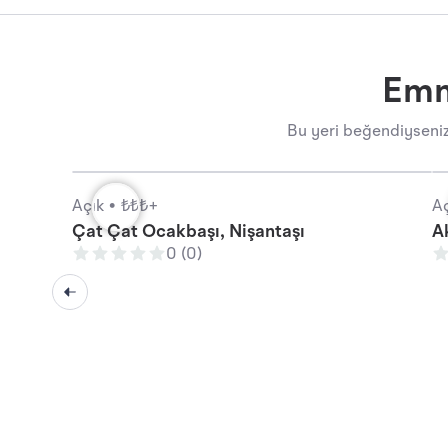
Emmi
Bu yeri beğendiyseniz
Açık •
₺₺₺+
Aç
Çat Çat Ocakbaşı, Nişantaşı
A
0 (0)