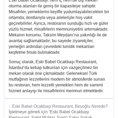
Eski Babel Ocakbaşı, hem iç hem de dış mekan
oturma alanları ile geniş bir kapasiteye sahiptir.
Misafirler, yemeklerini keyifle yudumlayabilecekleri bir
ortamda, dostlarıyla veya aileleriyle hoş vakit
geçirebilirler. Ayrıca, restoranın sunduğu hızlı ve güler
yüzlü hizmet, misafirlerin memnuniyetini artırmaktadır.
Mekanın konumu, Taksim Meydanı’na yakınlığı ile de
avantaj sağlamaktadır; bu sayede ziyaretçiler,
yemeğin ardından çevredeki turistik mekanları
keşfetme fırsatı bulmaktadır.
Sonuç olarak, Eski Babel Ocakbaşı Restaurant,
İstanbul’da kebap tutkunları için vazgeçilmez bir
mekan olarak öne çıkmaktadır. Geleneksel Türk
mutfağının lezzetlerini modern bir atmosferde sunan
bu restoran, hem lezzetli yemekleri hem de samimi
hizmet anlayışı ile misafirlerini memnun etmektedir.
Eski Babel Ocakbaşı Restaurant, Beyoğlu Nerede?
İşletmeye gitmek için “Eski Babel Ocakbaşı
Restaurant, Şehit Muhtar, Süslü Saksı Sokak,