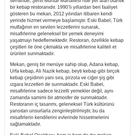
semtinde, Şehit Muhtar Mahallesi’nde yer alan otantik
bir kebap restoranıdır. 1990’lı yıllardan beri faaliyet
gösteren bu mekan, 2012 yılından itibaren kendi
yerinde hizmet vermeye başlamıştır. Eski Babel, Türk
mutfağının en sevilen lezzetlerini sunarak,
misafirlerine geleneksel bir yemek deneyimi
yaşatmayı hedeflemektedir. Restoran, özellikle kebap
çeşitleri ile öne çıkmakta ve misafirlerine kaliteli et
ürünleri sunmaktadır.
Mekan, geniş bir menüye sahip olup, Adana kebap,
Urfa kebap, Ali Nazik kebap, beyti kebap gibi birçok
kebap çeşidinin yanı sıra, pirzola ve ciğer şiş gibi
ızgara lezzetleri de sunmaktadır. Eski Babel,
misafirlerine sadece lezzetli yemekler değil, aynı
zamanda samimi bir atmosfer de sunmaktadır.
Restoranın iç tasarımı, geleneksel Türk kültürünü
yansıtan unsurlarla zenginleştirilmiştir, bu da
misafirlerin kendilerini evlerinde hissetmelerini
sağlamaktadır.