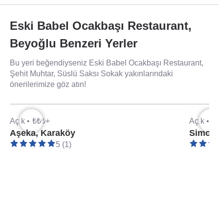
Eski Babel Ocakbaşı Restaurant,
Beyoğlu Benzeri Yerler
Bu yeri beğendiyseniz Eski Babel Ocakbaşı Restaurant,
Şehit Muhtar, Süslü Saksı Sokak yakınlarındaki
önerilerimize göz atın!
Açık •
₺₺₺+
Açık •
₺
Aşeka, Karaköy
Simone
5 (1)