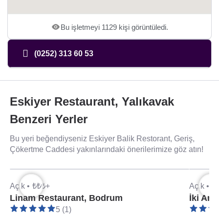
Bu işletmeyi 1129 kişi görüntüledi.
(0252) 313 60 53
Eskiyer Restaurant, Yalıkavak
Benzeri Yerler
Bu yeri beğendiyseniz Eskiyer Balik Restorant, Geriş,
Çökertme Caddesi yakınlarındaki önerilerimize göz atın!
Açık •
₺₺₺+
Açık •
₺
Linam Restaurant, Bodrum
İki Ara
5 (1)