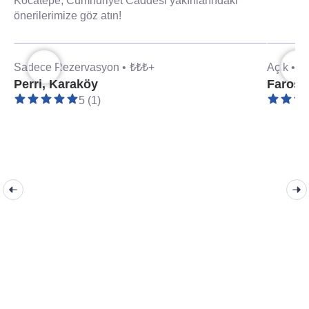
Kocatepe, Cumhuriyet Caddesi yakınlarındaki
önerilerimize göz atın!
Sadece Rezervasyon •
₺₺₺+
Açık •
₺
Perri, Karaköy
Faros,
5 (1)