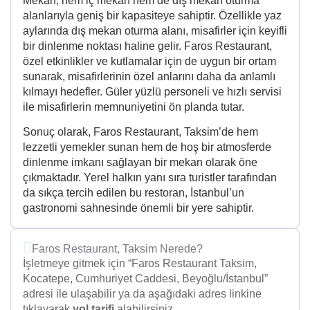
Mekan, hem iç mekan hem de dış mekan oturma
alanlarıyla geniş bir kapasiteye sahiptir. Özellikle yaz
aylarında dış mekan oturma alanı, misafirler için keyifli
bir dinlenme noktası haline gelir. Faros Restaurant,
özel etkinlikler ve kutlamalar için de uygun bir ortam
sunarak, misafirlerinin özel anlarını daha da anlamlı
kılmayı hedefler. Güler yüzlü personeli ve hızlı servisi
ile misafirlerin memnuniyetini ön planda tutar.
Sonuç olarak, Faros Restaurant, Taksim’de hem
lezzetli yemekler sunan hem de hoş bir atmosferde
dinlenme imkanı sağlayan bir mekan olarak öne
çıkmaktadır. Yerel halkın yanı sıra turistler tarafından
da sıkça tercih edilen bu restoran, İstanbul’un
gastronomi sahnesinde önemli bir yere sahiptir.
Faros Restaurant, Taksim Nerede?
İşletmeye gitmek için “Faros Restaurant Taksim,
Kocatepe, Cumhuriyet Caddesi, Beyoğlu/İstanbul”
adresi ile ulaşabilir ya da aşağıdaki adres linkine
tıklayarak
yol tarifi
alabilirsiniz.