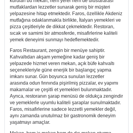
kurulan bu mekan, hem yerel hem de uluslararası
mutfaklardan lezzetler sunarak geniş bir müşteri
yelpazesine hitap etmektedir. Faros, özellikle Akdeniz
mutfağına odaklanmakla birlikte, İtalyan yemekleri ve
pizza çeşitleriyle de dikkat çekmektedir. Restoran,
sıcak ve samimi bir atmosferde, misafirlerine kaliteli
yemek deneyimi sunmayı hedeflemektedir.
Faros Restaurant, zengin bir menüye sahiptir.
Kahvaltıdan akşam yemeğine kadar geniş bir
yelpazede hizmet veren mekan, açık büfe kahvaltı
seçenekleriyle güne enerjik bir başlangıç yapma
imkanı sunar. Gün boyunca sunulan lezzetler
arasında odun fırınında pişirilmiş pizzalar, ev yapımı
makarnalar ve çeşitli et yemekleri bulunmaktadır.
Ayrıca, restoranın şarap menüsü de oldukça zengindir
ve yemeklerle uyumlu kaliteli şaraplar sunulmaktadır.
Faros, misafirlerine sadece lezzetli yemekler değil,
aynı zamanda unutulmaz bir gastronomik deneyim
yaşatmayı amaçlar.