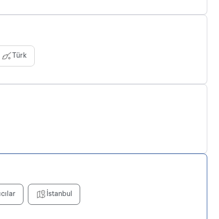
Türk
ıcılar
İstanbul