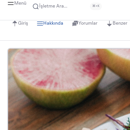
Menü
İşletme Ara...
⌘+K
Giriş
Hakkında
Yorumlar
Benzer