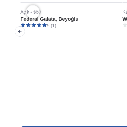
Açık •
₺₺₺
Ka
Federal Galata, Beyoğlu
W
5 (1)