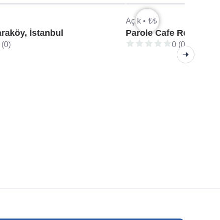
Açık •
₺₺
aköy, İstanbul
Parole Cafe Restaurant
 (0)
0 (0)