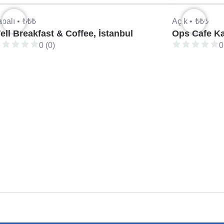
palı •
₺₺₺
Açık •
₺₺₺
ell Breakfast & Coffee, İstanbul
Ops Cafe Kar
0 (0)
0