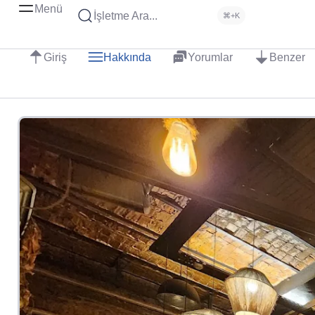
Menü
İşletme Ara...
⌘+K
Giriş
Hakkında
Yorumlar
Benzer