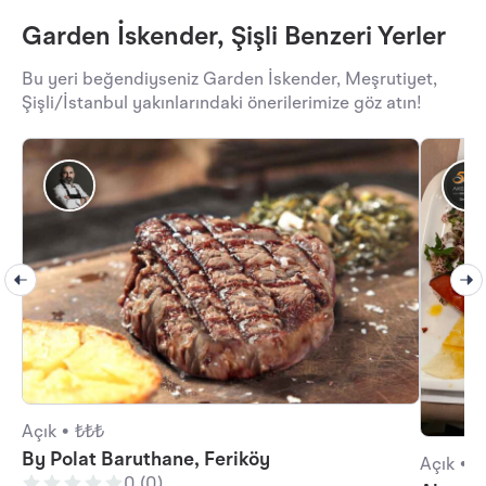
Garden İskender, Şişli Benzeri Yerler
Bu yeri beğendiyseniz Garden İskender, Meşrutiyet,
Şişli/İstanbul yakınlarındaki önerilerimize göz atın!
Açık •
₺₺₺
By Polat Baruthane, Feriköy
Açık •
₺
0 (0)