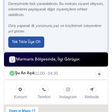
Deneyiminle fark yaratabilirsin. Bu mekanı ziyaret ettiysen,
izlenimlerini paylaşarak diğer ziyaretçilere rehber
olabilirsin.
Giriş yaparak ilk yorumunu yaz ve keşfetmek isteyenlere
yol göster.
Tek Tıkla Üye Ol!
Marmaris Bölgesinde, İlgi Görüyor.
11:00 - 04:30
Şu An Açık
Konum
Telefon
Instagram
Website