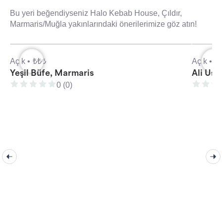
Bu yeri beğendiyseniz Halo Kebab House, Çıldır,
Marmaris/Muğla yakınlarındaki önerilerimize göz atın!
Açık •
₺₺₺
Açık •
₺
Yeşil Büfe, Marmaris
Ali Ust
0 (0)