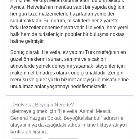
Fi hizmeti ve dış mekan oturma alanı bulunmaktadır.
Ayrıca, Helvetia’nın menüsü sabit bir yapıda değildir;
her gün taze malzemelerle hazırlanan yemekler
sunulmaktadır. Bu durum, misafirlere her ziyarette
farklı lezzetler deneme fırsatı verir. Helvetia, hem yerel
halk hem de turistler için popüler bir buluşma noktası
haline gelmiştir.
Sonuç olarak, Helvetia, ev yapımı Türk mutfağının en
güzel örneklerini sunan, samimi ve sıcak bir
atmosferde yemek deneyimi yaşamak isteyenler için
mükemmel bir adres olarak öne çıkmaktadır. Zengin
menüsü ve güler yüzlü hizmet anlayışı ile misafirlerine
unutulmaz anlar yaşatmayı hedeflemektedir.
Helvetia, Beyoğlu Nerede?
İşletmeye gitmek için “Helvetia, Asmalı Mescit,
General Yazgan Sokak, Beyoğlu/İstanbul” adresi ile
ulaşabilir ya da aşağıdaki adres linkine tıklayarak
yol
tarifi
alabilirsiniz.