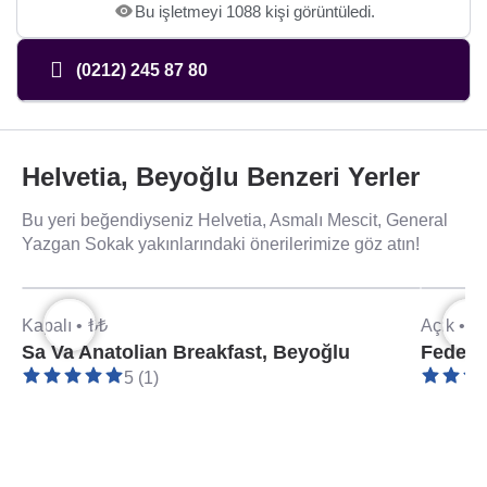
Bu işletmeyi 1088 kişi görüntüledi.
(0212) 245 87 80
Helvetia, Beyoğlu Benzeri Yerler
Bu yeri beğendiyseniz Helvetia, Asmalı Mescit, General
Yazgan Sokak yakınlarındaki önerilerimize göz atın!
Kapalı •
₺₺
Açık •
₺
Sa Va Anatolian Breakfast, Beyoğlu
Federa
5 (1)