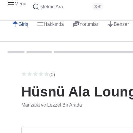
Menü
İşletme Ara...
⌘+K
Giriş
Hakkında
Yorumlar
Benzer
(0)
Hüsnü Ala Loung
Manzara ve Lezzet Bir Arada