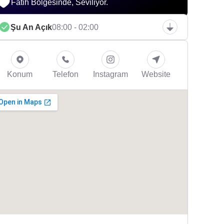
Fatih Bölgesinde, Seviliyor.
Şu An Açık
08:00 - 02:00
Konum
Telefon
Instagram
Website