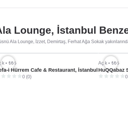
la Lounge, İstanbul Benzer
snü Ala Lounge, İzzet, Demirtaş, Ferhat Ağa Sokak yakınlarındak
ık •
₺₺₺
Açık •
₺₺₺
efa-i Hürrem Cafe & Restaurant, İstanbul
HuQQabaz Si
0 (0)
0