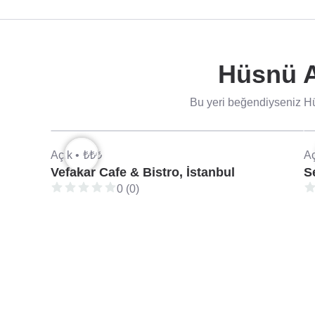
Hüsnü A
Bu yeri beğendiyseniz Hü
Açık •
₺₺₺
Aç
Vefakar Cafe & Bistro, İstanbul
S
0 (0)