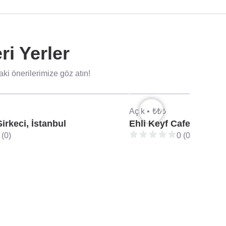
i Yerler
i önerilerimize göz atın!
Açık •
₺₺₺
rkeci, İstanbul
Ehli Keyf Cafe, İstanbu
 (0)
0 (0)