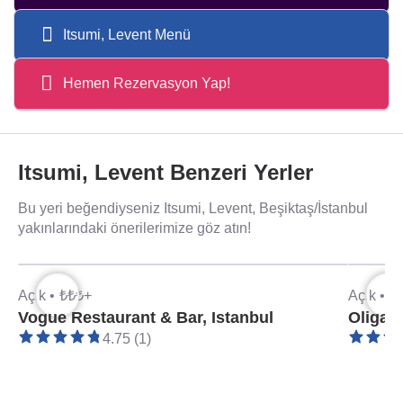
Itsumi, Levent Menü
Hemen Rezervasyon Yap!
Itsumi, Levent Benzeri Yerler
Bu yeri beğendiyseniz Itsumi, Levent, Beşiktaş/İstanbul
yakınlarındaki önerilerimize göz atın!
Açık •
₺₺₺+
Açık •
₺
Vogue Restaurant & Bar, Istanbul
Oligar
4.75 (1)