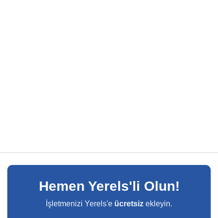
Hemen Yerels'li Olun!
İşletmenizi Yerels'e
ücretsiz
ekleyin.