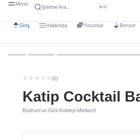
Menü
İşletme Ara...
⌘+K
Giriş
Hakkında
Yorumlar
Benzer
(0)
Katip Cocktail B
Bodrum’un Gizli Kokteyl Merkezi!