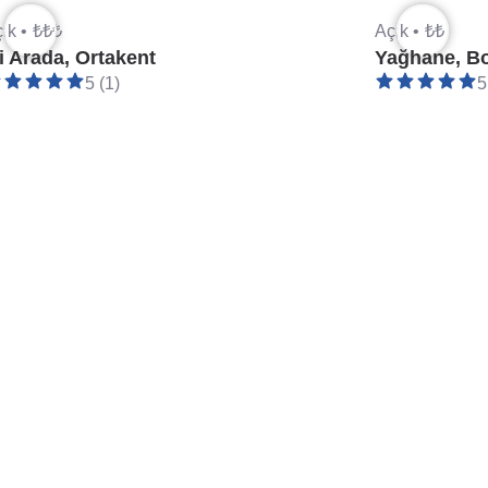
ık •
₺₺₺
Açık •
₺₺
ki Arada, Ortakent
Yağhane, 
5 (1)
5