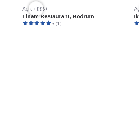
Açık •
₺₺₺+
Aç
Linam Restaurant, Bodrum
İ
5 (1)