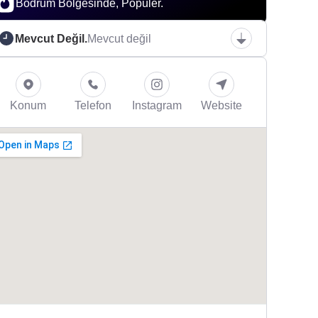
Bodrum Bölgesinde, Popüler.
Mevcut Değil.
Mevcut değil
Konum
Telefon
Instagram
Website