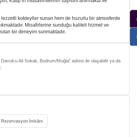
ım, Katip’in müdavimlerinin sayısını artırmakta ve
lezzetli kokteyller sunan hem de huzurlu bir atmosferde
maktadır. Misafirlerine sunduğu kaliteli hizmet ve
nsıtan bir deneyim sunmaktadır.
 Davulcu Ali Sokak, Bodrum/Muğla” adresi ile ulaşabilir ya da
z.
Rezervasyon İmkânı