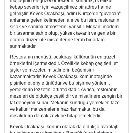
mutfağının en güzel örneklerini sunarak, özellikle
kebap severler için vazgeçilmez bir adres haline
gelmiştir. Kevok Ocakbaşı, adını Kürtçe’de “güvercin”
anlamına gelen kelimeden alır ve bu isim, restoranın
sıcak ve samimi atmosferini yansıtır. Mekan, modern
bir tasarıma sahip olup, yüksek tavanlı ve geniş bir
oturma düzeni ile misafirlerine ferah bir ortam
sunmaktadır.
Restoranın menüsü, ocakbaşı kültürünün en güzel
örneklerini içermektedir. Özellikle kebap çeşitleri, et
şişler ve mezeler, misafirlerin beğenisini
kazanmaktadır. Kevok Ocakbaşı, kömür ateşinde
pişirilen etleriyle ünlüdür ve bu pişirme yöntemi,
yemeklerin lezzetini artırmaktadır. Ayrıca, restoranın
mezeleri de oldukça çeşitlidir ve misafirlere zengin bir
tat deneyimi sunar. Mekanın sunduğu yemekler, taze
ve kaliteli malzemelerle hazırlanmakta, bu da
misafirlerin damak zevkine hitap etmektedir.
Kevok Ocakbaşı, konum olarak da oldukça avantajlı