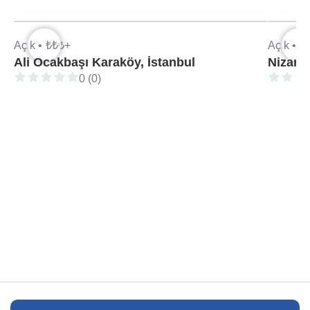
Açık •
₺₺₺+
Açık •
₺
Ali Ocakbaşı Karaköy, İstanbul
Nizam 
0 (0)