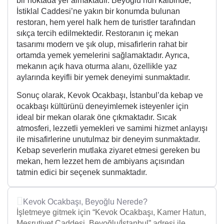
bir noktada yer almaktadır. Beyoğlu’nun kalbinde,
İstiklal Caddesi’ne yakın bir konumda bulunan
restoran, hem yerel halk hem de turistler tarafından
sıkça tercih edilmektedir. Restoranın iç mekan
tasarımı modern ve şık olup, misafirlerin rahat bir
ortamda yemek yemelerini sağlamaktadır. Ayrıca,
mekanın açık hava oturma alanı, özellikle yaz
aylarında keyifli bir yemek deneyimi sunmaktadır.
Sonuç olarak, Kevok Ocakbaşı, İstanbul’da kebap ve
ocakbaşı kültürünü deneyimlemek isteyenler için
ideal bir mekan olarak öne çıkmaktadır. Sıcak
atmosferi, lezzetli yemekleri ve samimi hizmet anlayışı
ile misafirlerine unutulmaz bir deneyim sunmaktadır.
Kebap severlerin mutlaka ziyaret etmesi gereken bu
mekan, hem lezzet hem de ambiyans açısından
tatmin edici bir seçenek sunmaktadır.
Kevok Ocakbaşı, Beyoğlu Nerede?
İşletmeye gitmek için “Kevok Ocakbaşı, Kamer Hatun,
Meşrutiyet Caddesi, Beyoğlu/İstanbul” adresi ile