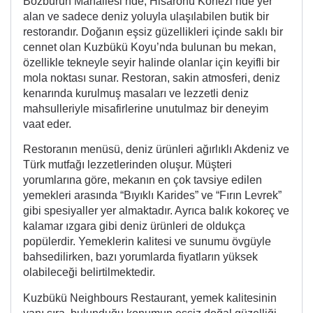
Bozburun Mahallesi’nde, Hisarönü Körfezi’nde yer
alan ve sadece deniz yoluyla ulaşılabilen butik bir
restorandır. Doğanın eşsiz güzellikleri içinde saklı bir
cennet olan Kuzbükü Koyu’nda bulunan bu mekan,
özellikle tekneyle seyir halinde olanlar için keyifli bir
mola noktası sunar. Restoran, sakin atmosferi, deniz
kenarında kurulmuş masaları ve lezzetli deniz
mahsulleriyle misafirlerine unutulmaz bir deneyim
vaat eder.
Restoranın menüsü, deniz ürünleri ağırlıklı Akdeniz ve
Türk mutfağı lezzetlerinden oluşur. Müşteri
yorumlarına göre, mekanın en çok tavsiye edilen
yemekleri arasında “Bıyıklı Karides” ve “Fırın Levrek”
gibi spesiyaller yer almaktadır. Ayrıca balık kokoreç ve
kalamar ızgara gibi deniz ürünleri de oldukça
popülerdir. Yemeklerin kalitesi ve sunumu övgüyle
bahsedilirken, bazı yorumlarda fiyatların yüksek
olabileceği belirtilmektedir.
Kuzbükü Neighbours Restaurant, yemek kalitesinin