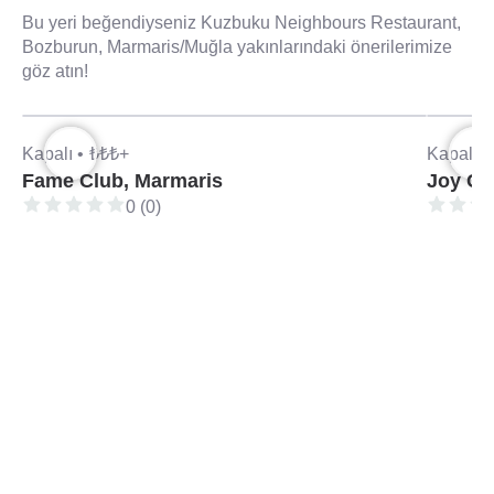
Bu yeri beğendiyseniz Kuzbuku Neighbours Restaurant,
Bozburun, Marmaris/Muğla yakınlarındaki önerilerimize
göz atın!
Kapalı •
₺₺₺+
Kapalı •
Fame Club, Marmaris
Joy Cl
0 (0)