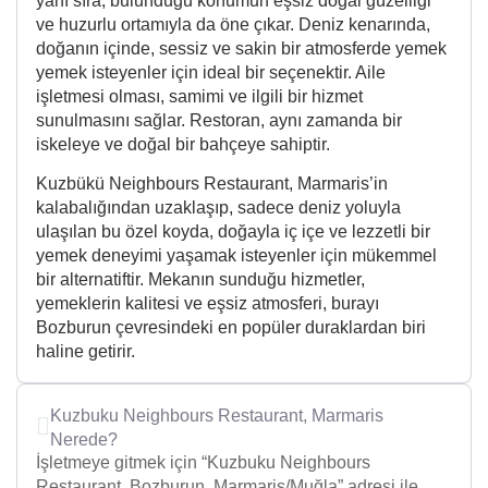
yanı sıra, bulunduğu konumun eşsiz doğal güzelliği
ve huzurlu ortamıyla da öne çıkar. Deniz kenarında,
doğanın içinde, sessiz ve sakin bir atmosferde yemek
yemek isteyenler için ideal bir seçenektir. Aile
işletmesi olması, samimi ve ilgili bir hizmet
sunulmasını sağlar. Restoran, aynı zamanda bir
iskeleye ve doğal bir bahçeye sahiptir.
Kuzbükü Neighbours Restaurant, Marmaris’in
kalabalığından uzaklaşıp, sadece deniz yoluyla
ulaşılan bu özel koyda, doğayla iç içe ve lezzetli bir
yemek deneyimi yaşamak isteyenler için mükemmel
bir alternatiftir. Mekanın sunduğu hizmetler,
yemeklerin kalitesi ve eşsiz atmosferi, burayı
Bozburun çevresindeki en popüler duraklardan biri
haline getirir.
Kuzbuku Neighbours Restaurant, Marmaris
Nerede?
İşletmeye gitmek için “Kuzbuku Neighbours
Restaurant, Bozburun, Marmaris/Muğla” adresi ile