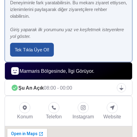
Deneyiminle fark yaratabilirsin. Bu mekanı ziyaret ettiysen,
izlenimlerini paylaşarak diğer ziyaretçilere rehber
olabilirsin.
Giriş yaparak ilk yorumunu yaz ve keşfetmek isteyenlere
yol göster.
Tek Tıkla Üye Ol!
Marmaris Bölgesinde, İlgi Görüyor.
Şu An Açık
08:00 - 00:00
Konum
Telefon
Instagram
Website