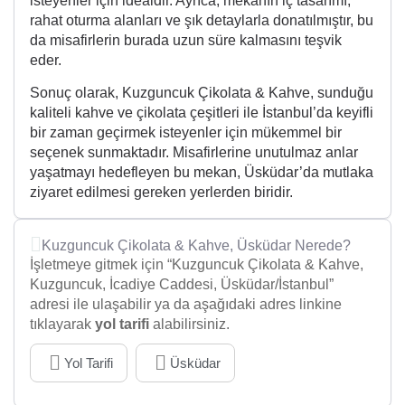
isteyenler için idealdir. Ayrıca, mekanın iç tasarımı,
rahat oturma alanları ve şık detaylarla donatılmıştır, bu
da misafirlerin burada uzun süre kalmasını teşvik
eder.
Sonuç olarak, Kuzguncuk Çikolata & Kahve, sunduğu
kaliteli kahve ve çikolata çeşitleri ile İstanbul’da keyifli
bir zaman geçirmek isteyenler için mükemmel bir
seçenek sunmaktadır. Misafirlerine unutulmaz anlar
yaşatmayı hedefleyen bu mekan, Üsküdar’da mutlaka
ziyaret edilmesi gereken yerlerden biridir.
Kuzguncuk Çikolata & Kahve, Üsküdar Nerede?
İşletmeye gitmek için “Kuzguncuk Çikolata & Kahve,
Kuzguncuk, İcadiye Caddesi, Üsküdar/İstanbul”
adresi ile ulaşabilir ya da aşağıdaki adres linkine
tıklayarak
yol tarifi
alabilirsiniz.
Yol Tarifi
Üsküdar