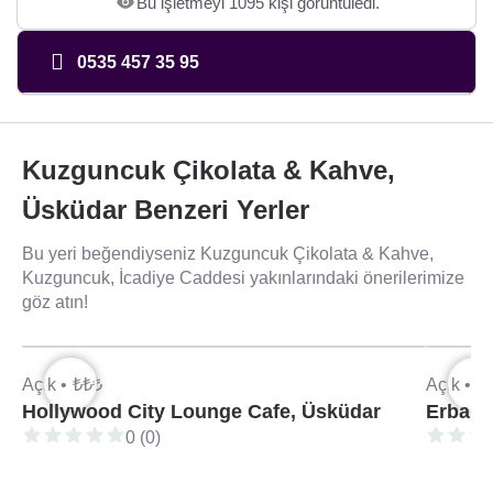
Bu işletmeyi 1095 kişi görüntüledi.
0535 457 35 95
Kuzguncuk Çikolata & Kahve,
Üsküdar Benzeri Yerler
Bu yeri beğendiyseniz Kuzguncuk Çikolata & Kahve,
Kuzguncuk, İcadiye Caddesi yakınlarındaki önerilerimize
göz atın!
Açık •
₺₺₺
Açık •
₺
Hollywood City Lounge Cafe, Üsküdar
Erbap 
0 (0)