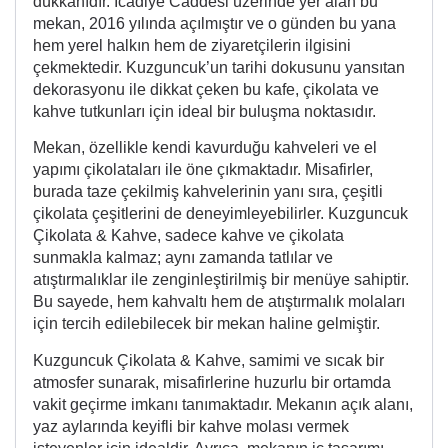
dükkanıdır. İcadiye Caddesi üzerinde yer alan bu
mekan, 2016 yılında açılmıştır ve o günden bu yana
hem yerel halkın hem de ziyaretçilerin ilgisini
çekmektedir. Kuzguncuk’un tarihi dokusunu yansıtan
dekorasyonu ile dikkat çeken bu kafe, çikolata ve
kahve tutkunları için ideal bir buluşma noktasıdır.
Mekan, özellikle kendi kavurduğu kahveleri ve el
yapımı çikolataları ile öne çıkmaktadır. Misafirler,
burada taze çekilmiş kahvelerinin yanı sıra, çeşitli
çikolata çeşitlerini de deneyimleyebilirler. Kuzguncuk
Çikolata & Kahve, sadece kahve ve çikolata
sunmakla kalmaz; aynı zamanda tatlılar ve
atıştırmalıklar ile zenginleştirilmiş bir menüye sahiptir.
Bu sayede, hem kahvaltı hem de atıştırmalık molaları
için tercih edilebilecek bir mekan haline gelmiştir.
Kuzguncuk Çikolata & Kahve, samimi ve sıcak bir
atmosfer sunarak, misafirlerine huzurlu bir ortamda
vakit geçirme imkanı tanımaktadır. Mekanın açık alanı,
yaz aylarında keyifli bir kahve molası vermek