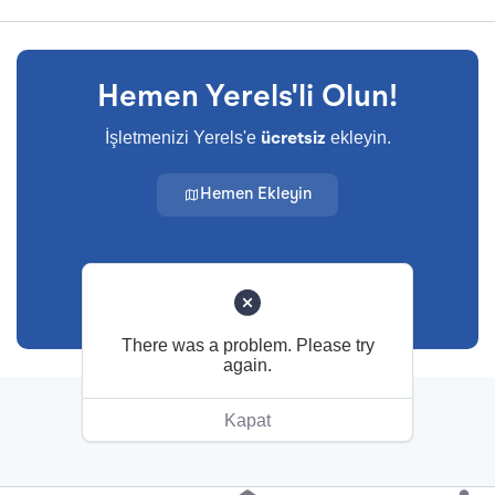
Hemen Yerels'li Olun!
İşletmenizi Yerels'e
ekleyin.
ücretsiz
Hemen Ekleyin
There was a problem. Please try
again.
Başa Dön
Kapat
© Tüm hakları saklıdır.