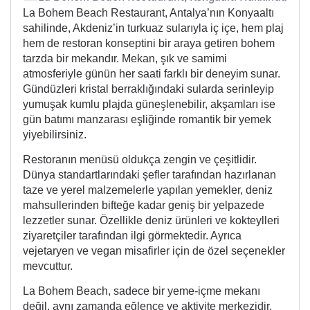
La Bohem Beach Restaurant, Antalya’nın Konyaaltı
sahilinde, Akdeniz’in turkuaz sularıyla iç içe, hem plaj
hem de restoran konseptini bir araya getiren bohem
tarzda bir mekandır. Mekan, şık ve samimi
atmosferiyle günün her saati farklı bir deneyim sunar.
Gündüzleri kristal berraklığındaki sularda serinleyip
yumuşak kumlu plajda güneşlenebilir, akşamları ise
gün batımı manzarası eşliğinde romantik bir yemek
yiyebilirsiniz.
Restoranın menüsü oldukça zengin ve çeşitlidir.
Dünya standartlarındaki şefler tarafından hazırlanan
taze ve yerel malzemelerle yapılan yemekler, deniz
mahsullerinden bifteğe kadar geniş bir yelpazede
lezzetler sunar. Özellikle deniz ürünleri ve kokteylleri
ziyaretçiler tarafından ilgi görmektedir. Ayrıca
vejetaryen ve vegan misafirler için de özel seçenekler
mevcuttur.
La Bohem Beach, sadece bir yeme-içme mekanı
değil, aynı zamanda eğlence ve aktivite merkezidir.