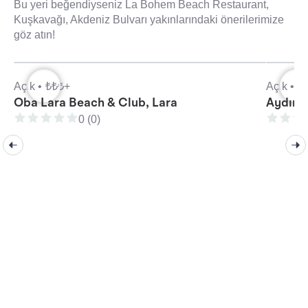
Bu yeri beğendiyseniz La Bohem Beach Restaurant,
Kuşkavağı, Akdeniz Bulvarı yakınlarındaki önerilerimize
göz atın!
Açık •
₺₺₺+
Açık •
₺
Oba Lara Beach & Club, Lara
Aydın 
0 (0)