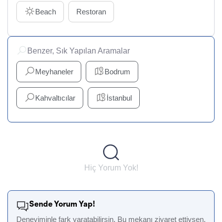
Beach
Restoran
Benzer, Sık Yapılan Aramalar
Meyhaneler
Bodrum
Kahvaltıcılar
İstanbul
Hiç Yorum Yok!
Sende Yorum Yap!
Deneyiminle fark yaratabilirsin. Bu mekanı ziyaret ettiysen,