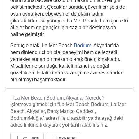
ortam sunarak, aile dostu bir mekan olma özelliğini
pekiştirmektedir. Çocuklar burada güvenli bir şekilde
oyun oynarken, ebeveynler de plajın tadını
çıkarabilirler. Bu yönüyle, La Mer Beach, hem çocuklu
aileler hem de gençler için cazip bir destinasyon
haline gelmiştir.
Sonuç olarak, La Mer Beach
Bodrum
, Akyarlar’da
hem dinlendirici bir plaj deneyimi hem de lezzetli
yemekler sunan bir mekan olarak öne çıkmaktadır.
Misafirlerine sunduğu kaliteli hizmet ve doğal
güzellikleri ile tatilcilerin vazgeçilmez adreslerinden
biri olmayı başarmaktadır.
La Mer Beach Bodrum, Akyarlar Nerede?
İşletmeye gitmek için “La Mer Beach Bodrum, La Mer
Beach, Akyarlar, Barış Manço Caddesi,
Bodrum/Muğla” adresi ile ulaşabilir ya da aşağıdaki
adres linkine tıklayarak
yol tarifi
alabilirsiniz.
Yol Tarifi
Akyarlar