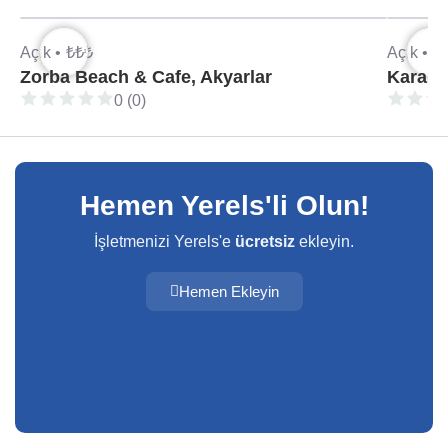
Açık •
₺₺₺
Açık •
₺
Zorba Beach & Cafe, Akyarlar
0 (0)
Hemen Yerels'li Olun!
İşletmenizi Yerels'e
ücretsiz
ekleyin.
Hemen Ekleyin