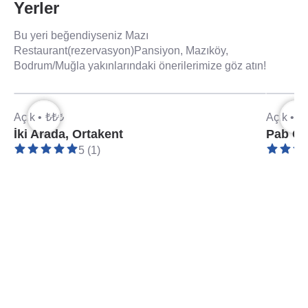
Yerler
Bu yeri beğendiyseniz Mazı
Restaurant(rezervasyon)Pansiyon, Mazıköy,
Bodrum/Muğla yakınlarındaki önerilerimize göz atın!
Açık •
₺₺₺
Açık •
₺
İki Arada, Ortakent
Pab Ga
5 (1)