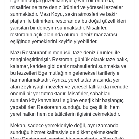
Ege’nin doğal güzellikleriyle çevrili bir ortamda,
misafirlerine taze deniz ürünleri ve yöresel lezzetler
sunmaktadır. Mazı Koyu, sakin atmosferi ve bakir
plajları ile bilinirken, restoran da bu doğal güzellikleri
yansıtan bir deneyim sunmaktadır. Misafirler,
restoranın açık alanında oturup, deniz manzarası
eşliğinde yemeklerini keyifle yiyebilirler.
Mazı Restaurant’ın menüsü, taze deniz ürünleri ile
zenginleştirilmiştir. Restoran, günlük olarak taze balık,
kalamar, karides gibi deniz mahsullerini sunmakta ve
bu lezzetleri Ege mutfağının geleneksel tarifleriyle
harmanlamaktadır. Ayrıca, yerel tatlar arasında yer
alan zeytinyağlı mezeler ve yöresel tatlılar da menüde
önemli bir yer tutmaktadır. Misafirler, sabahları
sunulan köy kahvaltısı ile güne enerjik bir başlangıç
yapabilirler. Restoranın sunduğu bu çeşitlilik, hem
yerel halkın hem de tatilcilerin ilgisini çekmektedir.
Mekan, sadece yemekleriyle değil, aynı zamanda
sunduğu hizmet kalitesiyle de dikkat çekmektedir.