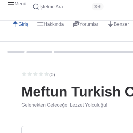
Menü
İşletme Ara...
⌘+K
Giriş
Hakkında
Yorumlar
Benzer
(0)
Meftun Turkish C
Gelenekten Geleceğe, Lezzet Yolculuğu!