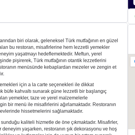
rından biri olarak, geleneksel Türk mutfağının en güzel
alan bu restoran, misafirlerine hem lezzetli yemekler
eneyim yaşatmayı hedeflemektedir. Meftun, yerel
şinde pişirerek, Türk mutfağının otantik lezzetlerini
estoranın menüsünde kebaplardan mezeler ve zengin et
r.
mekleri için a la carte seçenekleri ile dikkat
 büfe kahvaltı sunarak güne lezzetli bir başlangıç
lan yemekler, taze ve yerel malzemelerle
 bir menü ile misafirlerini ağırlamaktadır. Restoranın
i evlerinde hissetmelerini sağlamaktadır.
nduğu kaliteli hizmetle de öne çıkmaktadır. Misafirler,
bir deneyim yaşarken, restoranın şık dekorasyonu ve hoş