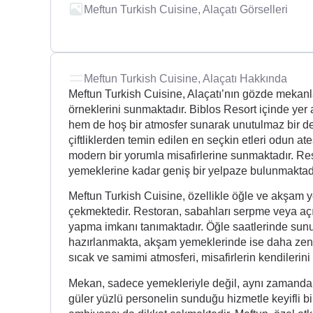
Meftun Turkish Cuisine, Alaçatı Görselleri
Meftun Turkish Cuisine, Alaçatı Hakkında
Meftun Turkish Cuisine, Alaçatı’nın gözde mekanla
örneklerini sunmaktadır. Biblos Resort içinde yer 
hem de hoş bir atmosfer sunarak unutulmaz bir d
çiftliklerden temin edilen en seçkin etleri odun ate
modern bir yorumla misafirlerine sunmaktadır. R
yemeklerine kadar geniş bir yelpaze bulunmaktadı
Meftun Turkish Cuisine, özellikle öğle ve akşam ye
çekmektedir. Restoran, sabahları serpme veya açık
yapma imkanı tanımaktadır. Öğle saatlerinde sunu
hazırlanmakta, akşam yemeklerinde ise daha zengin
sıcak ve samimi atmosferi, misafirlerin kendilerin
Mekan, sadece yemekleriyle değil, aynı zamanda su
güler yüzlü personelin sunduğu hizmetle keyifli 