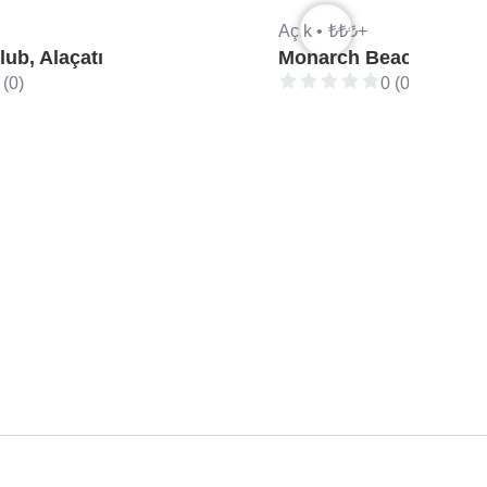
Açık •
₺₺₺+
ub, Alaçatı
Monarch Beach, Alaça
 (0)
0 (0)