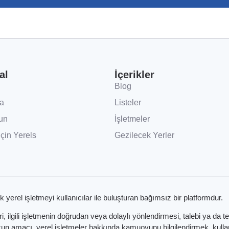
al
İçerikler
Blog
a
Listeler
un
İşletmeler
İçin Yerels
Gezilecek Yerler
k yerel işletmeyi kullanıcılar ile buluşturan bağımsız bir platformdur.
 ilgili işletmenin doğrudan veya dolaylı yönlendirmesi, talebi ya da t
 amacı, yerel işletmeler hakkında kamuoyunu bilgilendirmek, kullanıc