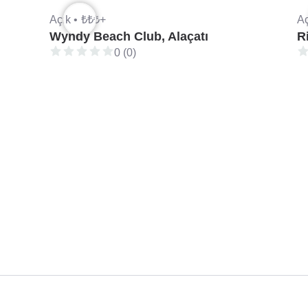
Açık •
₺₺₺+
Aç
Wyndy Beach Club, Alaçatı
R
0 (0)