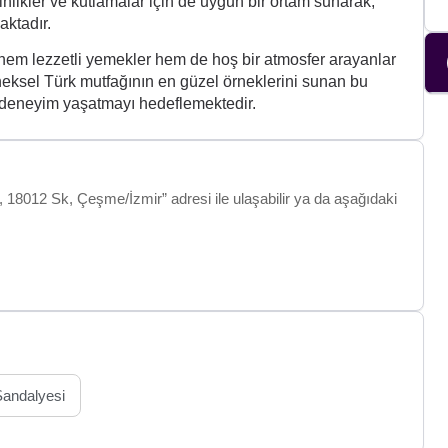
nlikler ve kutlamalar için de uygun bir ortam sunarak,
ktadır.
 hem lezzetli yemekler hem de hoş bir atmosfer arayanlar
neksel Türk mutfağının en güzel örneklerini sunan bu
k deneyim yaşatmayı hedeflemektedir.
, 18012 Sk, Çeşme/İzmir” adresi ile ulaşabilir ya da aşağıdaki
andalyesi