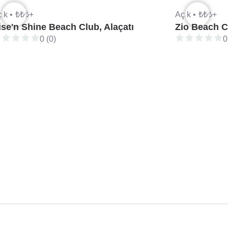
ık •
₺₺₺+
Açık •
₺₺₺+
ise'n Shine Beach Club, Alaçatı
Zio Beach Cl
0 (0)
0