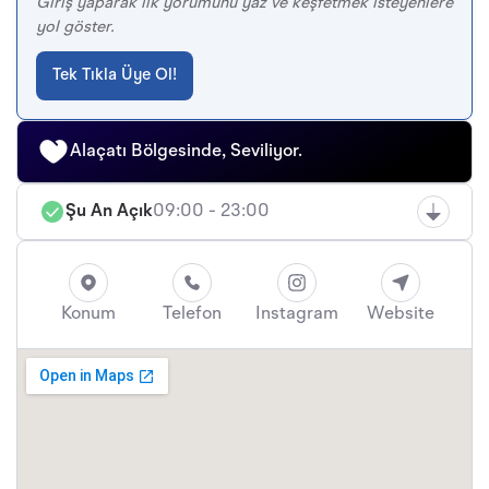
Giriş yaparak ilk yorumunu yaz ve keşfetmek isteyenlere
yol göster.
Tek Tıkla Üye Ol!
Alaçatı Bölgesinde, Seviliyor.
Şu An Açık
09:00 - 23:00
Konum
Telefon
Instagram
Website