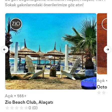
Sokak yakınlarındaki önerilerimize göz atın!
Açık •
₺
Octo Ba
Açık •
₺₺₺+
Zio Beach Club, Alaçatı
0 (0)