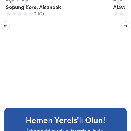
Açık •
₺₺₺
Açık •
₺
Sopung Kore, Alsancak
Alavara
0 (0)
Hemen Yerels'li Olun!