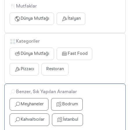
Mutfaklar
Dünya Mutfağı
İtalyan
Kategoriler
Dünya Mutfağı
Fast Food
Pizzacı
Restoran
Benzer, Sık Yapılan Aramalar
Meyhaneler
Bodrum
Kahvaltıcılar
İstanbul