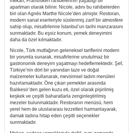
mekan, Fransisken rahibelerinin yaşadığı bir
apartman olarak bilinir. Nicole, adını bu rahibelerden
biri olan Agnés Marthe Nicole’den almıştır. Restoran,
modern sanat eserleriyle süslenmiş zarif bir atmosfere
sahip olup, misafirlerine İstanbul’un tarihi manzarasını
sunmaktadır. Bu eşsiz konum, yemek deneyimini
daha da özel kılmaktadır.
Nicole, Türk mutfağının geleneksel tariflerini modern
bir yorumla sunarak, misafirlerine unutulmaz bir
gastronomik deneyim yaşatmayı hedeflemektedir. Şef,
Türkiye’nin dört bir yanından taze ve doğal
malzemeler kullanarak, mevsimsel tadım menüleri
hazırlamaktadır. Öne çıkan yemekler arasında
Balıkesir’den gelen kuzu eti, özel olarak pişirilmiş
keşkek ve çeşitli baharatlarla zenginleştirilmiş
mezeler bulunmaktadır. Restoranın menüsü, hem
yerel hem de uluslararası lezzetleri harmanlayarak,
damak tadına hitap eden çeşitli seçenekler
sunmaktadır.