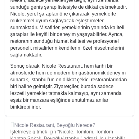
Mekan, sadece yemekleriyle değil, aynı zamanda
sunduğu geniş şarap listesiyle de dikkat çekmektedir.
Nicole, yerel şarapları öne çıkararak, yemeklerle
mükemmel uyum sağlayacak eşleştirmeler
sunmaktadır. Misafirler, yemeklerinin yanında kaliteli
şaraplar ile keyifli bir deneyim yaşayabilirler. Ayrıca,
restoranın sunduğu hizmet kalitesi ve profesyonel
personeli, misafirlerin kendilerini özel hissetmelerini
sağlamaktadır.
Sonuç olarak, Nicole Restaurant, hem tarihi bir
atmosferde hem de modern bir gastronomik deneyim
sunarak, İstanbul’un en dikkat çekici restoranlarından
biri haline gelmiştir. Ziyaretçiler, burada sadece
lezzetli yemekler tatmakla kalmayıp, aynı zamanda
eşsiz bir manzara eşliğinde unutulmaz anılar
biriktirebilirler.
Nicole Restaurant, Beyoğlu Nerede?
İşletmeye gitmek için “Nicole, Tomtom, Tomtom
Kaptan Sokak, Beyoğlu/İstanbul” adresi ile ulaşabilir