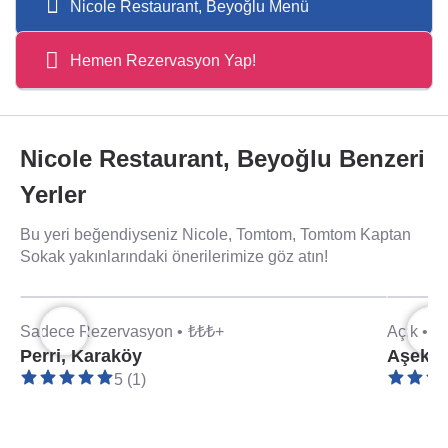
Nicole Restaurant, Beyoğlu Menü
Hemen Rezervasyon Yap!
Nicole Restaurant, Beyoğlu Benzeri
Yerler
Bu yeri beğendiyseniz Nicole, Tomtom, Tomtom Kaptan
Sokak yakınlarındaki önerilerimize göz atın!
Sadece Rezervasyon •
₺₺₺+
Açık •
₺
Perri, Karaköy
Aşeka,
5 (1)