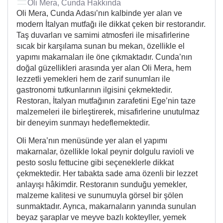
Oli Mera, Cunda Hakkında
Oli Mera, Cunda Adası’nın kalbinde yer alan ve
modern İtalyan mutfağı ile dikkat çeken bir restorandır.
Taş duvarları ve samimi atmosferi ile misafirlerine
sıcak bir karşılama sunan bu mekan, özellikle el
yapımı makarnaları ile öne çıkmaktadır. Cunda’nın
doğal güzellikleri arasında yer alan Oli Mera, hem
lezzetli yemekleri hem de zarif sunumları ile
gastronomi tutkunlarının ilgisini çekmektedir.
Restoran, İtalyan mutfağının zarafetini Ege’nin taze
malzemeleri ile birleştirerek, misafirlerine unutulmaz
bir deneyim sunmayı hedeflemektedir.
Oli Mera’nın menüsünde yer alan el yapımı
makarnalar, özellikle lokal peynir dolgulu ravioli ve
pesto soslu fettucine gibi seçeneklerle dikkat
çekmektedir. Her tabakta sade ama özenli bir lezzet
anlayışı hâkimdir. Restoranın sunduğu yemekler,
malzeme kalitesi ve sunumuyla görsel bir şölen
sunmaktadır. Ayrıca, makarnaların yanında sunulan
beyaz şaraplar ve meyve bazlı kokteyller, yemek