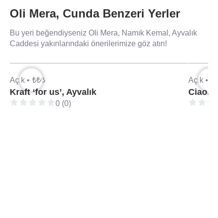
Oli Mera, Cunda Benzeri Yerler
Bu yeri beğendiyseniz Oli Mera, Namık Kemal, Ayvalık
Caddesi yakınlarındaki önerilerimize göz atın!
Açık •
₺₺₺
Açık •
₺
Kraft ‘for us’, Ayvalık
Ciao, 
0 (0)