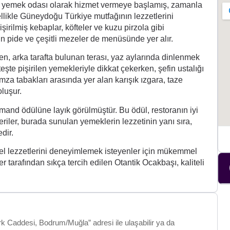
bir yemek odası olarak hizmet vermeye başlamış, zamanla
zellikle Güneydoğu Türkiye mutfağının lezzetlerini
şirilmiş kebaplar, köfteler ve kuzu pirzola gibi
n pide ve çeşitli mezeler de menüsünde yer alır.
en, arka tarafta bulunan terası, yaz aylarında dinlenmek
teşte pişirilen yemekleriyle dikkat çekerken, şefin ustalığı
mza tabakları arasında yer alan karışık ızgara, taze
oluşur.
and ödülüne layık görülmüştür. Bu ödül, restoranın iyi
eriler, burada sunulan yemeklerin lezzetinin yanı sıra,
dir.
el lezzetlerini deneyimlemek isteyenler için mükemmel
er tarafından sıkça tercih edilen Otantik Ocakbaşı, kaliteli
rk Caddesi, Bodrum/Muğla” adresi ile ulaşabilir ya da