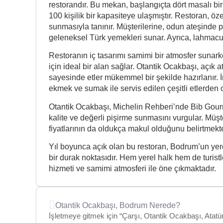
restorandır. Bu mekan, başlangıçta dört masalı 
100 kişilik bir kapasiteye ulaşmıştır. Restoran, ö
sunmasıyla tanınır. Müşterilerine, odun ateşinde pi
geleneksel Türk yemekleri sunar. Ayrıca, lahmacu
Restoranın iç tasarımı samimi bir atmosfer sunark
için ideal bir alan sağlar. Otantik Ocakbaşı, açık a
sayesinde etler mükemmel bir şekilde hazırlanır. İ
ekmek ve sumak ile servis edilen çeşitli etlerden 
Otantik Ocakbaşı, Michelin Rehberi’nde Bib Gourm
kalite ve değerli pişirme sunmasını vurgular. Müşt
fiyatlarının da oldukça makul olduğunu belirtmekte
Yıl boyunca açık olan bu restoran, Bodrum’un yer
bir durak noktasıdır. Hem yerel halk hem de turistl
hizmeti ve samimi atmosferi ile öne çıkmaktadır.
Otantik Ocakbaşı, Bodrum Nerede?
İşletmeye gitmek için “Çarşı, Otantik Ocakbaşı, Atatü