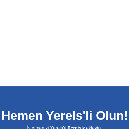
Hemen Yerels'li Olun!
İşletmenizi Yerels'e
ücretsiz
ekleyin.