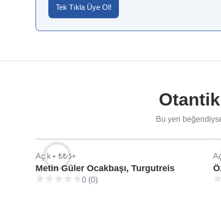
Tek Tıkla Üye Ol!
Otantik
Bu yeri beğendiyse
Açık •
₺₺₺+
Aç
Metin Güler Ocakbaşı, Turgutreis
Ö
0 (0)