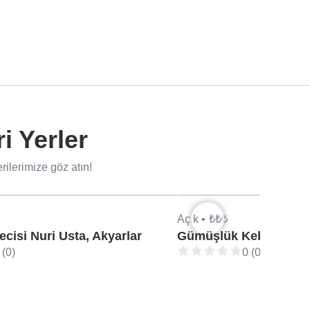
i Yerler
ilerimize göz atın!
Açık •
₺₺₺
cisi Nuri Usta, Akyarlar
Gümüşlük Kebap Gur
 (0)
0 (0)