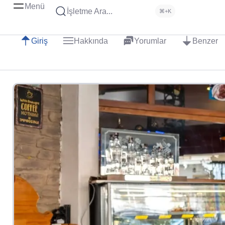
Menü
İşletme Ara...
⌘+K
Giriş
Hakkında
Yorumlar
Benzer