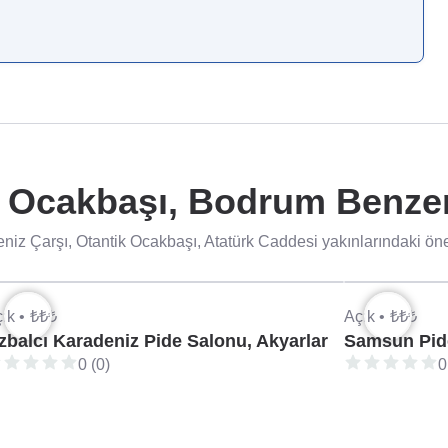
 Ocakbaşı, Bodrum Benzer
niz Çarşı, Otantik Ocakbaşı, Atatürk Caddesi yakınlarındaki öner
ık •
₺₺₺
Açık •
₺₺₺
zbalcı Karadeniz Pide Salonu, Akyarlar
Samsun Pide
0 (0)
0