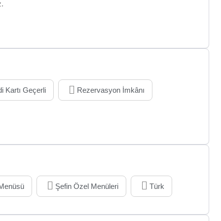
z.
i Kartı Geçerli
Rezervasyon İmkânı
 Menüsü
Şefin Özel Menüleri
Türk