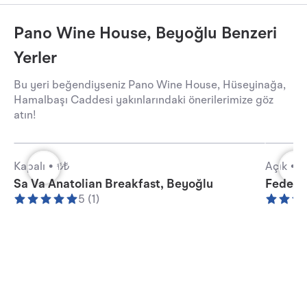
Pano Wine House, Beyoğlu Benzeri
Yerler
Bu yeri beğendiyseniz Pano Wine House, Hüseyinağa,
Hamalbaşı Caddesi yakınlarındaki önerilerimize göz
atın!
Kapalı •
₺₺
Açık •
₺
Sa Va Anatolian Breakfast, Beyoğlu
Federa
5 (1)