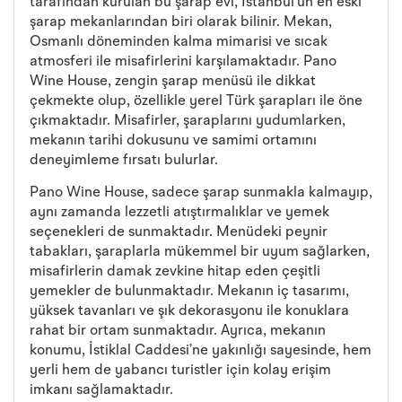
tarafından kurulan bu şarap evi, İstanbul’un en eski
şarap mekanlarından biri olarak bilinir. Mekan,
Osmanlı döneminden kalma mimarisi ve sıcak
atmosferi ile misafirlerini karşılamaktadır. Pano
Wine House, zengin şarap menüsü ile dikkat
çekmekte olup, özellikle yerel Türk şarapları ile öne
çıkmaktadır. Misafirler, şaraplarını yudumlarken,
mekanın tarihi dokusunu ve samimi ortamını
deneyimleme fırsatı bulurlar.
Pano Wine House, sadece şarap sunmakla kalmayıp,
aynı zamanda lezzetli atıştırmalıklar ve yemek
seçenekleri de sunmaktadır. Menüdeki peynir
tabakları, şaraplarla mükemmel bir uyum sağlarken,
misafirlerin damak zevkine hitap eden çeşitli
yemekler de bulunmaktadır. Mekanın iç tasarımı,
yüksek tavanları ve şık dekorasyonu ile konuklara
rahat bir ortam sunmaktadır. Ayrıca, mekanın
konumu, İstiklal Caddesi’ne yakınlığı sayesinde, hem
yerli hem de yabancı turistler için kolay erişim
imkanı sağlamaktadır.