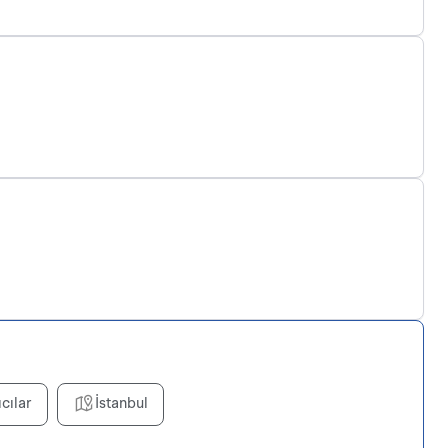
ıcılar
İstanbul