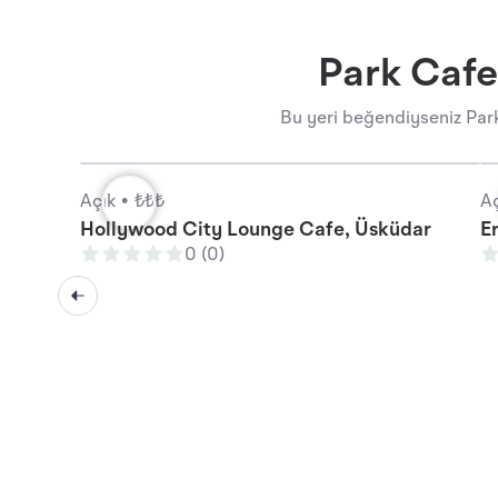
Park Cafe
Bu yeri beğendiyseniz Park
Açık •
₺₺₺
Aç
Hollywood City Lounge Cafe, Üsküdar
E
0 (0)