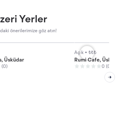
eri Yerler
aki önerilerimize göz atın!
Açık •
₺₺₺
, Üsküdar
Rumi Cafe, Üsküdar
 (0)
0 (0)