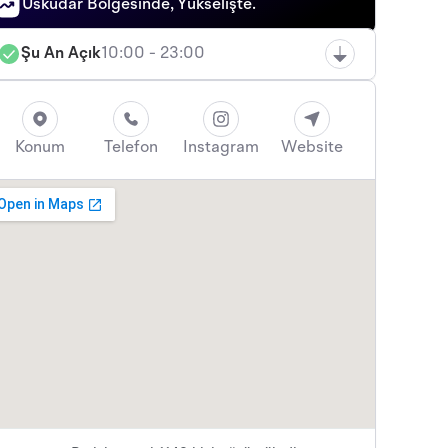
Üsküdar Bölgesinde, Yükselişte.
Şu An Açık
10:00 - 23:00
Konum
Telefon
Instagram
Website