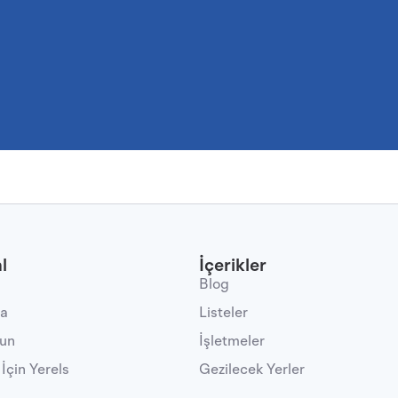
l
İçerikler
Blog
da
Listeler
lun
İşletmeler
 İçin Yerels
Gezilecek Yerler