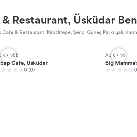
 & Restaurant, Üsküdar Benz
 Cafe & Restaurant, Kirazlıtepe, Şenol Güneş Parkı yakınlarınd
ık •
₺₺₺
Açık •
₺₺
rbap Cafe, Üsküdar
Big Mamma’s
0 (0)
0