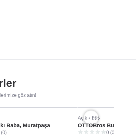
rler
erimize göz atın!
Açık •
₺₺₺
kı Baba, Muratpaşa
OTTOBros Burger & Co
 (0)
0 (0)