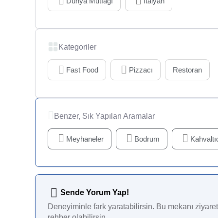
Dünya Mutfağı
İtalyan
Kategoriler
Fast Food
Pizzacı
Restoran
Benzer, Sık Yapılan Aramalar
Meyhaneler
Bodrum
Kahvaltıc
Sende Yorum Yap!
Deneyiminle fark yaratabilirsin. Bu mekanı ziyaret 
rehber olabilirsin.