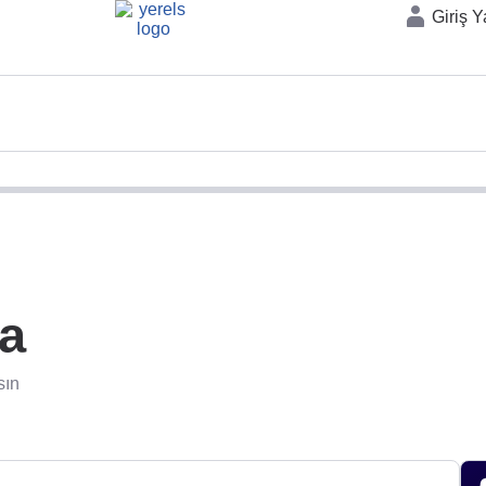
Giriş 
ra
sın