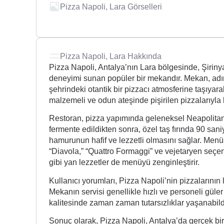
Pizza Napoli, Lara Görselleri
Pizza Napoli, Lara Hakkında
Pizza Napoli, Antalya’nın Lara bölgesinde, Şiriny
deneyimi sunan popüler bir mekandır. Mekan, adında
şehrindeki otantik bir pizzacı atmosferine taşıyar
malzemeli ve odun ateşinde pişirilen pizzalarıyla 
Restoran, pizza yapımında geleneksel Neapolitan 
fermente edildikten sonra, özel taş fırında 90 saniy
hamurunun hafif ve lezzetli olmasını sağlar. Menü
“Diavola,” “Quattro Formaggi” ve vejetaryen seçene
gibi yan lezzetler de menüyü zenginleştirir.
Kullanıcı yorumları, Pizza Napoli’nin pizzalarının
Mekanın servisi genellikle hızlı ve personeli güle
kalitesinde zaman zaman tutarsızlıklar yaşanabildiği
Sonuç olarak, Pizza Napoli, Antalya’da gerçek bir