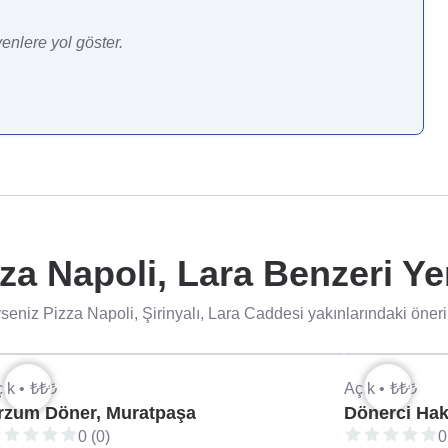
enlere yol göster.
za Napoli, Lara Benzeri Ye
eniz Pizza Napoli, Şirinyalı, Lara Caddesi yakınlarındaki öneril
ık •
₺₺₺
Açık •
₺₺₺
rzum Döner, Muratpaşa
Dönerci Hak
0 (0)
0