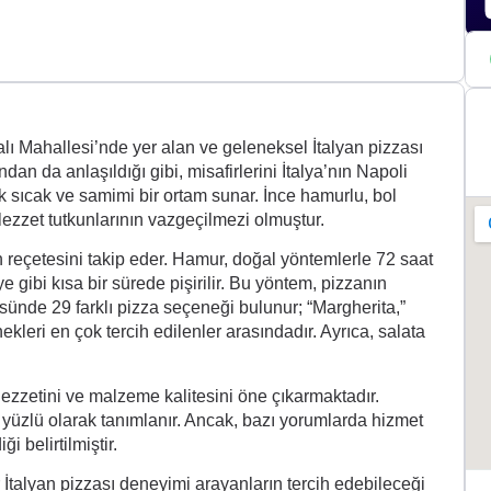
alı Mahallesi’nde yer alan ve geleneksel İtalyan pizzası
n da anlaşıldığı gibi, misafirlerini İtalya’nın Napoli
ak sıcak ve samimi bir ortam sunar. İnce hamurlu, bol
lezzet tutkunlarının vazgeçilmezi olmuştur.
reçetesini takip eder. Hamur, doğal yöntemlerle 72 saat
e gibi kısa bir sürede pişirilir. Bu yöntem, pizzanın
sünde 29 farklı pizza seçeneği bulunur; “Margherita,”
kleri en çok tercih edilenler arasındadır. Ayrıca, salata
 lezzetini ve malzeme kalitesini öne çıkarmaktadır.
r yüzlü olarak tanımlanır. Ancak, bazı yorumlarda hizmet
 belirtilmiştir.
 İtalyan pizzası deneyimi arayanların tercih edebileceği