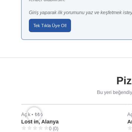
Giriş yaparak ilk yorumunu yaz ve keşfetmek istey
Tek Tıkla Üye Ol!
Piz
Bu yeri beğendiys
Açık •
₺₺₺
Aç
Lost in, Alanya
A
0 (0)