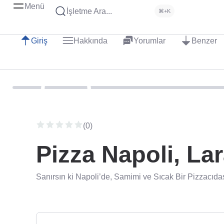
Menü
İşletme Ara...
⌘+K
Giriş
Hakkında
Yorumlar
Benzer
(0)
Pizza Napoli, La
Sanırsın ki Napoli’de, Samimi ve Sıcak Bir Pizzacıda