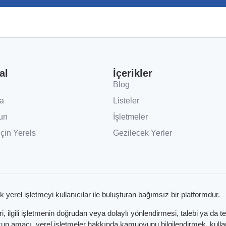
al
İçerikler
Blog
a
Listeler
un
İşletmeler
İçin Yerels
Gezilecek Yerler
k yerel işletmeyi kullanıcılar ile buluşturan bağımsız bir platformdur.
 ilgili işletmenin doğrudan veya dolaylı yönlendirmesi, talebi ya da t
 amacı, yerel işletmeler hakkında kamuoyunu bilgilendirmek, kullanıc