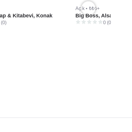
Açık •
₺₺₺+
p & Kitabevi, Konak
Big Boss, Alsancak
 (0)
0 (0)