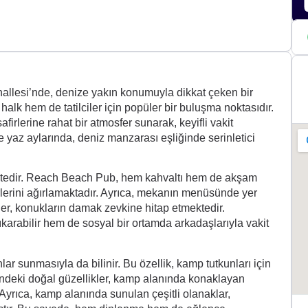
llesi’nde, denize yakın konumuyla dikkat çeken bir
lk hem de tatilciler için popüler bir buluşma noktasıdır.
rlerine rahat bir atmosfer sunarak, keyifli vakit
le yaz aylarında, deniz manzarası eşliğinde serinletici
ektedir. Reach Beach Pub, hem kahvaltı hem de akşam
lerini ağırlamaktadır. Ayrıca, mekanın menüsünde yer
kler, konukların damak zevkine hitap etmektedir.
ıkarabilir hem de sosyal bir ortamda arkadaşlarıyla vakit
 sunmasıyla da bilinir. Bu özellik, kamp tutkunları için
ndeki doğal güzellikler, kamp alanında konaklayan
 Ayrıca, kamp alanında sunulan çeşitli olanaklar,