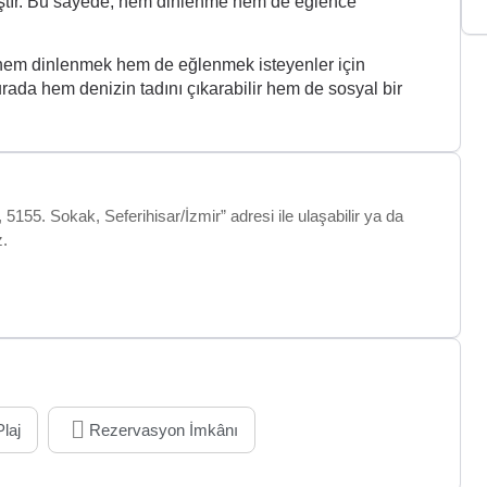
mıştır. Bu sayede, hem dinlenme hem de eğlence
hem dinlenmek hem de eğlenmek isteyenler için
ada hem denizin tadını çıkarabilir hem de sosyal bir
155. Sokak, Seferihisar/İzmir” adresi ile ulaşabilir ya da
z.
Plaj
Rezervasyon İmkânı