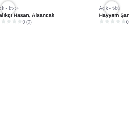
ık •
₺₺₺+
Açık •
₺₺₺
alıkçı Hasan, Alsancak
Hayyam Şara
0 (0)
0