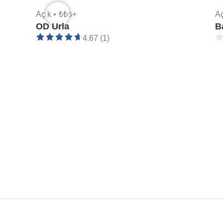
Açık •
₺₺₺+
Aç
OD Urla
B
4.67 (1)