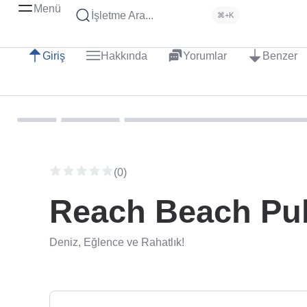
Menü
İşletme Ara...
⌘+K
Giriş
Hakkında
Yorumlar
Benzer
(0)
Reach Beach Pub
Deniz, Eğlence ve Rahatlık!