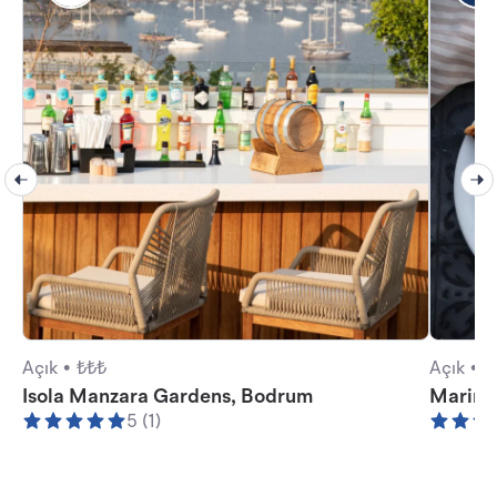
Açık •
₺₺₺
Açık •
₺
Isola Manzara Gardens, Bodrum
Marina
5 (1)