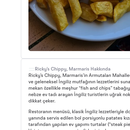
Ricky’s Chippy, Marmaris Hakkında
Ricky’s Chippy, Marmaris’in Armutalan Mahalles
ve geleneksel İngiliz mutfağının lezzetlerini sun
mekan özellikle meşhur “fish and chips” tabağıyl
nebze ev tadı arayan İngiliz turistlerin uğrak n
dikkat çeker.
Restoranın menüsü, klasik İngiliz lezzetleriyle d
yanında servis edilen bol porsiyonlu patates kız
tarafından yapılan ev yapımı turtalar (“steak pi