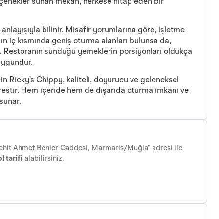
eçenekler sunan mekan, herkese hitap eden bir
nlayışıyla bilinir. Misafir yorumlarına göre, işletme
nın iç kısmında geniş oturma alanları bulunsa da,
r. Restoranın sunduğu yemeklerin porsiyonları oldukça
uygundur.
için Ricky’s Chippy, kaliteli, doyurucu ve geleneksel
drestir. Hem içeride hem de dışarıda oturma imkanı ve
 sunar.
Şehit Ahmet Benler Caddesi, Marmaris/Muğla” adresi ile
l tarifi
alabilirsiniz.