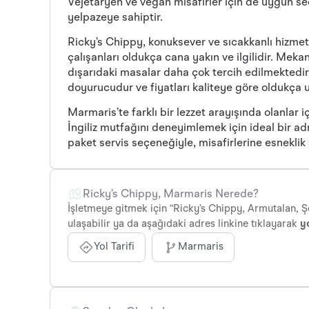
Vejetaryen ve vegan misafirler için de uygun s
yelpazeye sahiptir.
Ricky’s Chippy, konuksever ve sıcakkanlı hizmet a
çalışanları oldukça cana yakın ve ilgilidir. Meka
dışarıdaki masalar daha çok tercih edilmektedi
doyurucudur ve fiyatları kaliteye göre oldukça 
Marmaris’te farklı bir lezzet arayışında olanlar 
İngiliz mutfağını deneyimlemek için ideal bir a
paket servis seçeneğiyle, misafirlerine esneklik
Ricky’s Chippy, Marmaris Nerede?
İşletmeye gitmek için “Ricky’s Chippy, Armutalan, 
ulaşabilir ya da aşağıdaki adres linkine tıklayarak
yo
Yol Tarifi
Marmaris