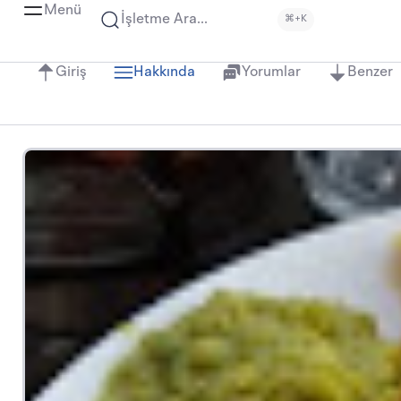
Menü
İşletme Ara...
⌘+K
Giriş
Hakkında
Yorumlar
Benzer