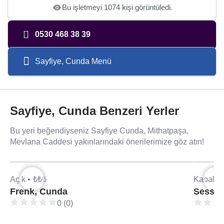
Bu işletmeyi 1074 kişi görüntüledi.
0530 468 38 39
Sayfiye, Cunda Menü
Sayfiye, Cunda Benzeri Yerler
Bu yeri beğendiyseniz Sayfiye Cunda, Mithatpaşa,
Mevlana Caddesi yakınlarındaki önerilerimize göz atın!
Açık •
₺₺₺
Kapalı •
Frenk, Cunda
Sess, 
0 (0)