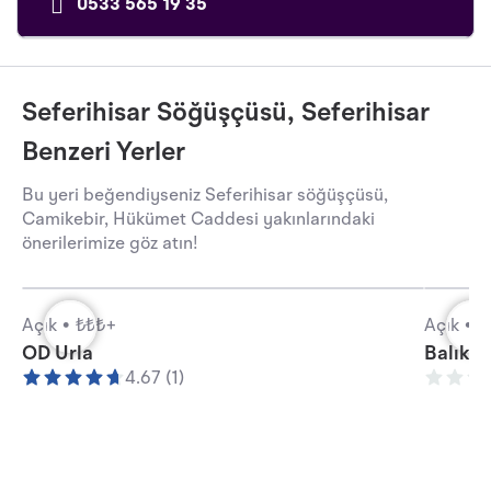
0533 565 19 35
Seferihisar Söğüşçüsü, Seferihisar
Benzeri Yerler
Bu yeri beğendiyseniz Seferihisar söğüşçüsü,
Camikebir, Hükümet Caddesi yakınlarındaki
önerilerimize göz atın!
Açık •
₺₺₺+
Açık •
₺
OD Urla
Balıkçı
4.67 (1)