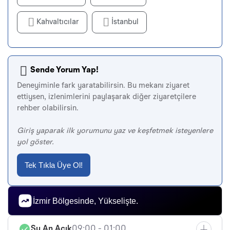
Kahvaltıcılar
İstanbul
Sende Yorum Yap!
Deneyiminle fark yaratabilirsin. Bu mekanı ziyaret
ettiysen, izlenimlerini paylaşarak diğer ziyaretçilere
rehber olabilirsin.
Giriş yaparak ilk yorumunu yaz ve keşfetmek isteyenlere
yol göster.
Tek Tıkla Üye Ol!
İzmir Bölgesinde, Yükselişte.
Şu An Açık
09:00 - 01:00