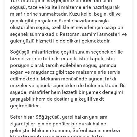
Türk mutfağının vazgeçilmezlerinden biri olan
söğüşü, taze ve kaliteli malzemelerle hazırlayarak
misafirlerine sunmaktadır. Kuzu kelle, beyin, dil ve
yanak gibi parçaların özenle hazırlanmasıyla
oluşturulan söğüş, özellikle et severler için cazip bir
seçenek sunmaktadır. Restoran, samimi atmosferi ve
güler yüzlü hizmeti ile de dikkat çekmektedir.
Söğüşçü, misafirlerine çeşitli sunum seçenekleri ile
hizmet vermektedir. İster açık, ister kapalı, ister
porsiyon olarak tercih edilebilen söğüş, yanında
soğan ve maydanoz gibi taze malzemelerle servis
edilmektedir. Mekanın menüsünde ayrıca, farklı
mezeler ve içecek seçenekleri de bulunmaktadır. Bu
sayede, misafirler hem lezzetli bir yemek deneyimi
yaşayabilir hem de dostlarıyla keyifli vakit
geçirebilirler.
Seferihisar Söğüşçüsü, yerel halkın yanı sıra
ziyaretçiler için de popüler bir durak haline
gelmiştir. Mekanın konumu, Seferihisar’ın merkezi