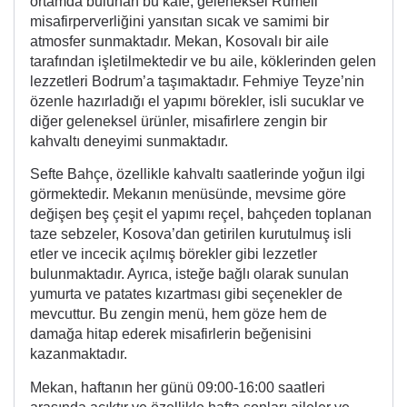
ortamda bulunan bu kafe, geleneksel Rumeli
misafirperverliğini yansıtan sıcak ve samimi bir
atmosfer sunmaktadır. Mekan, Kosovalı bir aile
tarafından işletilmektedir ve bu aile, köklerinden gelen
lezzetleri Bodrum’a taşımaktadır. Fehmiye Teyze’nin
özenle hazırladığı el yapımı börekler, isli sucuklar ve
diğer geleneksel ürünler, misafirlere zengin bir
kahvaltı deneyimi sunmaktadır.
Sefte Bahçe, özellikle kahvaltı saatlerinde yoğun ilgi
görmektedir. Mekanın menüsünde, mevsime göre
değişen beş çeşit el yapımı reçel, bahçeden toplanan
taze sebzeler, Kosova’dan getirilen kurutulmuş isli
etler ve incecik açılmış börekler gibi lezzetler
bulunmaktadır. Ayrıca, isteğe bağlı olarak sunulan
yumurta ve patates kızartması gibi seçenekler de
mevcuttur. Bu zengin menü, hem göze hem de
damağa hitap ederek misafirlerin beğenisini
kazanmaktadır.
Mekan, haftanın her günü 09:00-16:00 saatleri