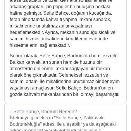
arasında açıktır ve özellikle hafta sonları aileler ve
arkadaş grupları için popüler bir buluşma noktası
haline gelmiştir. Sefte Bahçe, doğanın kucağında,
ferah bir ortamda kahvaltı yapma imkanı sunarak,
misafirlerine unutulmaz anlar yaşatmayı
hedeflemektedir. Ayrıca, mekanın sunduğu sıcak ve
samimi hizmet, misafirlerin kendilerini evlerinde
hissetmelerini sağlamaktadır.
Sonuç olarak, Sefte Bahçe, Bodrum’da hem lezzetli
Balkan kahvaltıları sunan hem de huzurlu bir
atmosferde dinlenme imkanı sağlayan bir mekan
olarak öne çıkmaktadır. Geleneksel lezzetleri ve
samimi ortamı ile misafirlerine unutulmaz bir deneyim
yaşatmayı amaçlayan Sefte Bahçe, Bodrum’un en
gözde kahvaltı mekanlarından biri olmayı başarmıştır.
Sefte Bahçe, Bodrum Nerede?
İşletmeye gitmek için “Sefte Bahçe, Yalıkavak,
Bodrum/Muğla” adresi ile ulaşabilir ya da aşağıdaki
adres linkine tıklayarak
yol tarifi
alabilirsiniz.