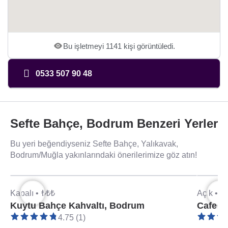
Bu işletmeyi 1141 kişi görüntüledi.
0533 507 90 48
Sefte Bahçe, Bodrum Benzeri Yerler
Bu yeri beğendiyseniz Sefte Bahçe, Yalıkavak,
Bodrum/Muğla yakınlarındaki önerilerimize göz atın!
Kapalı •
₺₺₺
Açık •
₺
Kuytu Bahçe Kahvaltı, Bodrum
Cafe C
4.75 (1)